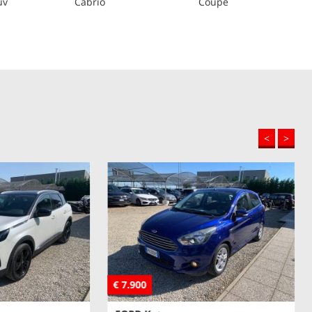
uv
Cabrio
Coupé
e
<
>
€ 7.900