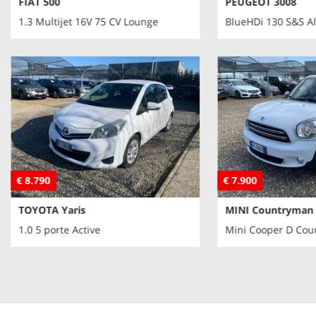
FIAT 500
PEUGEOT 3008
1.3 Multijet 16V 75 CV Lounge
BlueHDi 130 S&S Al
€ 8.790
€ 7.900
TOYOTA Yaris
MINI Countryman
1.0 5 porte Active