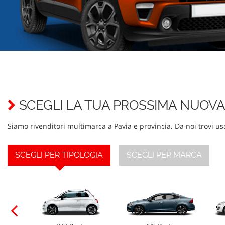
tracciamento
che
adottiamo
per
offrire
le
funzionalità
e
svolgere
le
SCEGLI LA TUA PROSSIMA NUOV
attività
di
seguito
Siamo rivenditori multimarca a Pavia e provincia. Da noi trovi us
descritte.
Per
ottenere
SCEGLI PER TIPOLOGIA
SCEGLI PER MARCA
maggiori
informazioni
sull'utilità
e
sul
funzionamento
di