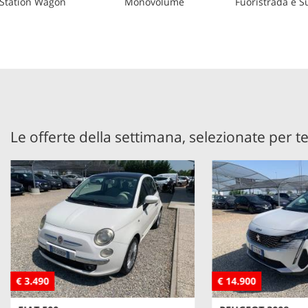
Station Wagon
Monovolume
Fuoristrada e S
Le offerte della settimana, selezionate per t
€ 3.490
€ 14.900