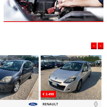
<
>
€ 3.490
€
RENAULT