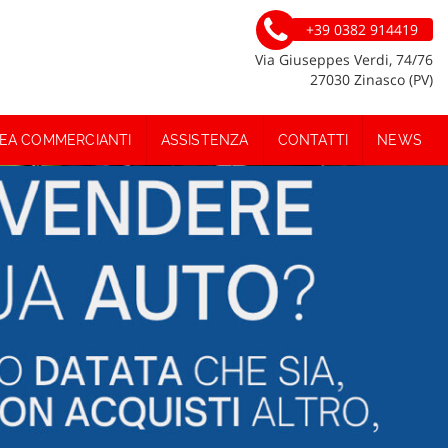
+39 0382 914419
Via Giuseppes Verdi, 74/76
27030 Zinasco (PV)
EA COMMERCIANTI
ASSISTENZA
CONTATTI
NEWS