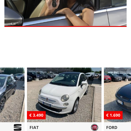
€ 3.490
€ 1.690
FIAT
FORD