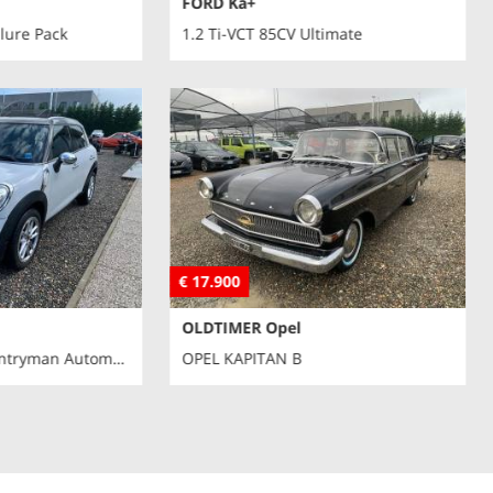
FORD Ka+
lure Pack
1.2 Ti-VCT 85CV Ultimate
€ 17.900
OLDTIMER Opel
Mini Cooper D Countryman Automatica
OPEL KAPITAN B