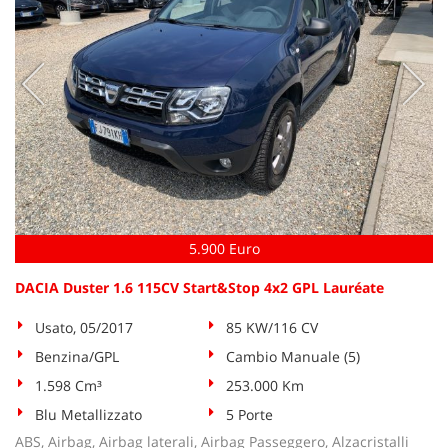
5.900 Euro
DACIA Duster 1.6 115CV Start&Stop 4x2 GPL Lauréate
Usato, 05/2017
85 KW/116 CV
Benzina/GPL
Cambio Manuale (5)
1.598 Cm³
253.000 Km
Blu Metallizzato
5 Porte
ABS, Airbag, Airbag laterali, Airbag Passeggero, Alzacristalli