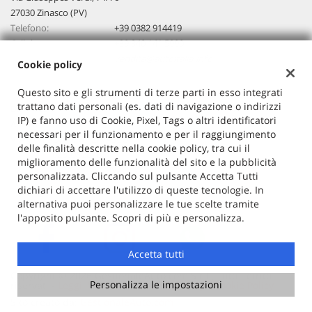
27030 Zinasco (PV)
Telefono:
+39 0382 914419
Cellulare:
+39 340 141 5990
Email:
vendita@autoitalia.info
Cookie policy
Questo sito e gli strumenti di terze parti in esso integrati
trattano dati personali (es. dati di navigazione o indirizzi
Dati fiscali:
IP) e fanno uso di Cookie, Pixel, Tags o altri identificatori
Auto Italia
necessari per il funzionamento e per il raggiungimento
VIA G. VERDI 74/76, ZINASCO
delle finalità descritte nella cookie policy, tra cui il
C.F/P.IVA:
02603520186
miglioramento delle funzionalità del sito e la pubblicità
Registro delle imprese:
PV
personalizzata. Cliccando sul pulsante Accetta Tutti
dichiari di accettare l'utilizzo di queste tecnologie. In
alternativa puoi personalizzare le tue scelte tramite
l'apposito pulsante. Scopri di più e personalizza.
Accetta tutti
Copyright © 2026 GestionaleAuto.com S.r.l., Tutti i diritti
Personalizza le impostazioni
riservati -
Leggi l'informativa sulla privacy
-
Cookie Policy
Sito creato da:
GestionaleAuto.com