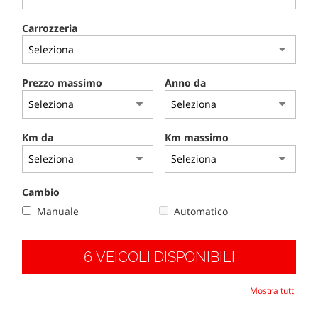
tracciamento
che
Carrozzeria
adottiamo
per
offrire
le
Prezzo massimo
Anno da
funzionalità
e
svolgere
le
Km da
Km massimo
attività
di
seguito
descritte.
Cambio
Per
Manuale
Automatico
ottenere
maggiori
informazioni
6 VEICOLI DISPONIBILI
sull'utilità
e
sul
Mostra tutti
funzionamento
di