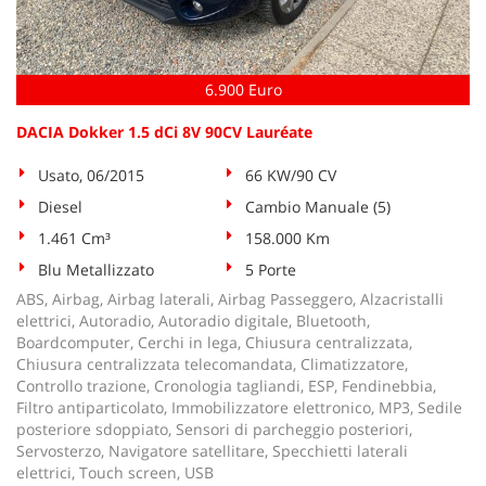
tta
ti
6.900 Euro
mpre
Cookie necessari
litato
DACIA Dokker 1.5 dCi 8V 90CV Lauréate
Cookie delle preferenze
Usato, 06/2015
66 KW/90 CV
Diesel
Cambio Manuale (5)
Cookie per il miglioramento dell'esperienza utente
1.461 Cm³
158.000 Km
Cookie analitici
Blu Metallizzato
5 Porte
ABS, Airbag, Airbag laterali, Airbag Passeggero, Alzacristalli
Cookie di marketing
elettrici, Autoradio, Autoradio digitale, Bluetooth,
Boardcomputer, Cerchi in lega, Chiusura centralizzata,
Chiusura centralizzata telecomandata, Climatizzatore,
Controllo trazione, Cronologia tagliandi, ESP, Fendinebbia,
Leggi
Filtro antiparticolato, Immobilizzatore elettronico, MP3, Sedile
la
posteriore sdoppiato, Sensori di parcheggio posteriori,
cookie
Servosterzo, Navigatore satellitare, Specchietti laterali
policy
elettrici, Touch screen, USB