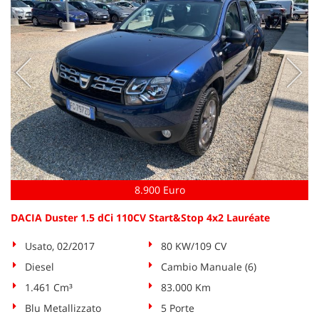
8.900 Euro
DACIA Duster 1.5 dCi 110CV Start&Stop 4x2 Lauréate
Usato, 02/2017
80 KW/109 CV
Diesel
Cambio Manuale (6)
1.461 Cm³
83.000 Km
Blu Metallizzato
5 Porte