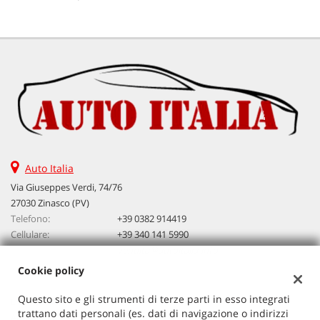
Auto Italia
Via Giuseppes Verdi, 74/76
27030 Zinasco (PV)
Telefono:
+39 0382 914419
Cellulare:
+39 340 141 5990
Email:
vendita@autoitalia.info
Cookie policy
Questo sito e gli strumenti di terze parti in esso integrati
Dati fiscali:
trattano dati personali (es. dati di navigazione o indirizzi
Auto Italia