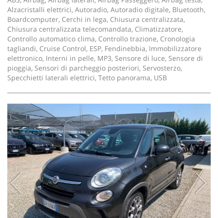
Alzacristalli elettrici, Autoradio, Autoradio digitale, Bluetooth,
Boardcomputer, Cerchi in lega, Chiusura centralizzata,
Chiusura centralizzata telecomandata, Climatizzatore,
Controllo automatico clima, Controllo trazione, Cronologia
tagliandi, Cruise Control, ESP, Fendinebbia, Immobilizzatore
elettronico, Interni in pelle, MP3, Sensore di luce, Sensore di
pioggia, Sensori di parcheggio posteriori, Servosterzo,
Specchietti laterali elettrici, Tetto panorama, USB