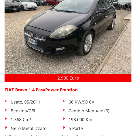
2.900 Euro
FIAT Bravo 1.4 EasyPower Emotion
Usato, 05/2011
66 KW/90 CV
Benzina/GPL
Cambio Manuale (6)
1.368 Cm³
198.000 Km
Nero Metallizzato
5 Porte