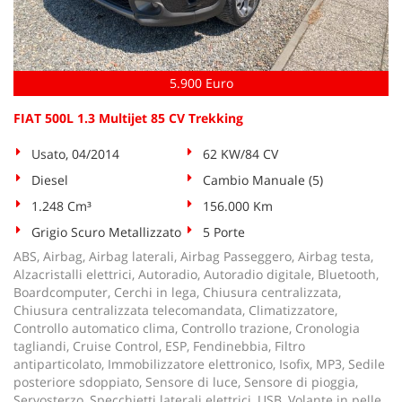
5.900 Euro
FIAT 500L 1.3 Multijet 85 CV Trekking
Usato, 04/2014
62 KW/84 CV
Diesel
Cambio Manuale (5)
1.248 Cm³
156.000 Km
Grigio Scuro Metallizzato
5 Porte
ABS, Airbag, Airbag laterali, Airbag Passeggero, Airbag testa,
Alzacristalli elettrici, Autoradio, Autoradio digitale, Bluetooth,
Boardcomputer, Cerchi in lega, Chiusura centralizzata,
Chiusura centralizzata telecomandata, Climatizzatore,
Controllo automatico clima, Controllo trazione, Cronologia
tagliandi, Cruise Control, ESP, Fendinebbia, Filtro
antiparticolato, Immobilizzatore elettronico, Isofix, MP3, Sedile
posteriore sdoppiato, Sensore di luce, Sensore di pioggia,
Servosterzo, Specchietti laterali elettrici, USB, Volante in pelle,