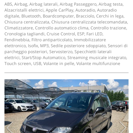
ABS, Airbag, Airbag laterali, Airbag Passeggero, Airbag testa,
Alzacristalli elettrici, Apple CarPlay, Autoradio, Autoradio
digitale, Bluetooth, Boardcomputer, Bracciolo, Cerchi in lega,
Chiusura centralizzata, Chiusura centralizzata telecomandata,
Climatizzatore, Controllo automatico clima, Controllo trazione,
Cronologia tagliandi, Cruise Control, ESP, Fari LED,
Fendinebbia, Filtro antiparticolato, Immobilizzatore
elettronico, Isofix, MP3, Sedile posteriore sdoppiato, Sensori di
parcheggio posteriori, Servosterzo, Specchietti laterali
elettrici, Start/Stop Automatico, Streaming musicale integrato,
Touch screen, USB, Volante in pelle, Volante multifunzione