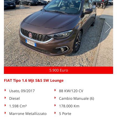
5.900 Euro
FIAT Tipo 1.6 Mjt S&S SW Lounge
Usato, 09/2017
88 KW/120 CV
Diesel
Cambio Manuale (6)
1.598 Cm³
178.000 Km
Marrone Metallizzato
5 Porte