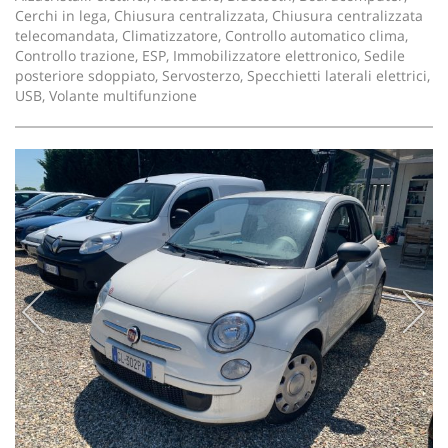
Cerchi in lega, Chiusura centralizzata, Chiusura centralizzata
telecomandata, Climatizzatore, Controllo automatico clima,
Controllo trazione, ESP, Immobilizzatore elettronico, Sedile
posteriore sdoppiato, Servosterzo, Specchietti laterali elettrici,
USB, Volante multifunzione