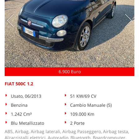
6.900 Euro
FIAT 500C 1.2
Usato, 06/2013
51 KW/69 CV
Benzina
Cambio Manuale (5)
1.242 Cm³
109.000 Km
Blu Metallizzato
2 Porte
ABS, Airbag, Airbag laterali, Airbag Passeggero, Airbag testa,
Alzacristalli elettrici, Autoradio, Bluetooth, Boardcomputer,