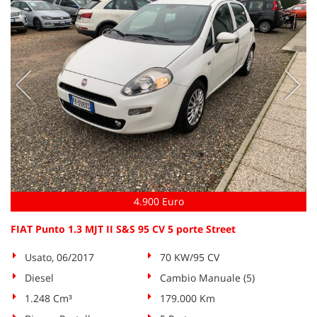
4.900 Euro
FIAT Punto 1.3 MJT II S&S 95 CV 5 porte Street
Usato, 06/2017
70 KW/95 CV
Diesel
Cambio Manuale (5)
1.248 Cm³
179.000 Km