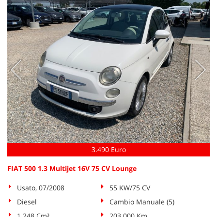
Salva
le
impostazioni
3.490 Euro
FIAT 500 1.3 Multijet 16V 75 CV Lounge
Usato, 07/2008
55 KW/75 CV
Diesel
Cambio Manuale (5)
1.248 Cm³
203.000 Km