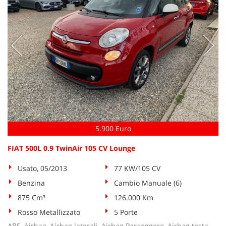
5.900 Euro
FIAT 500L 0.9 TwinAir 105 CV Lounge
Usato, 05/2013
77 KW/105 CV
Benzina
Cambio Manuale (6)
875 Cm³
126.000 Km
Rosso Metallizzato
5 Porte
ABS, Airbag, Airbag laterali, Airbag Passeggero, Airbag testa,