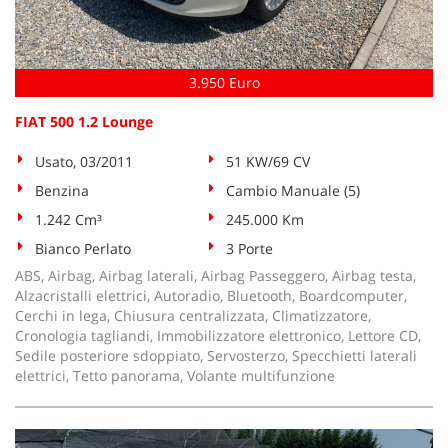
tta
ti
3.950 Euro
mpre
Cookie necessari
litato
FIAT 500 1.2 Lounge
Cookie delle preferenze
Usato, 03/2011
51 KW/69 CV
Benzina
Cambio Manuale (5)
Cookie per il miglioramento dell'esperienza utente
1.242 Cm³
245.000 Km
Cookie analitici
Bianco Perlato
3 Porte
ABS, Airbag, Airbag laterali, Airbag Passeggero, Airbag testa,
Cookie di marketing
Alzacristalli elettrici, Autoradio, Bluetooth, Boardcomputer,
Cerchi in lega, Chiusura centralizzata, Climatizzatore,
Cronologia tagliandi, Immobilizzatore elettronico, Lettore CD,
Sedile posteriore sdoppiato, Servosterzo, Specchietti laterali
Leggi
elettrici, Tetto panorama, Volante multifunzione
la
cookie
policy