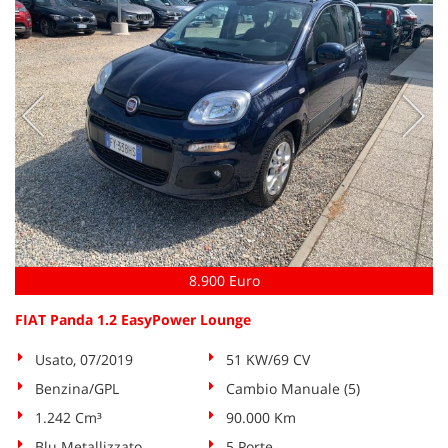
8.900 Euro
FIAT Panda 1.2 EasyPower Lounge
Usato, 07/2019
51 KW/69 CV
Benzina/GPL
Cambio Manuale (5)
1.242 Cm³
90.000 Km
Blu Metallizzato
5 Porte