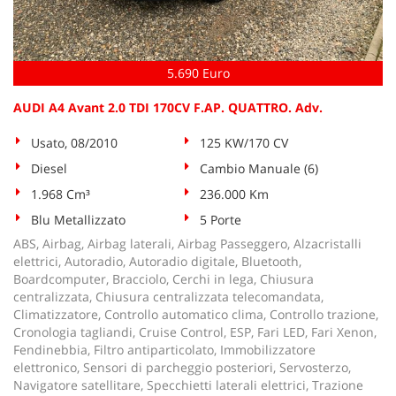
tta
ti
5.690 Euro
mpre
Cookie necessari
litato
AUDI A4 Avant 2.0 TDI 170CV F.AP. QUATTRO. Adv.
Cookie delle preferenze
Usato, 08/2010
125 KW/170 CV
Diesel
Cambio Manuale (6)
Cookie per il miglioramento dell'esperienza utente
1.968 Cm³
236.000 Km
Cookie analitici
Blu Metallizzato
5 Porte
ABS, Airbag, Airbag laterali, Airbag Passeggero, Alzacristalli
Cookie di marketing
elettrici, Autoradio, Autoradio digitale, Bluetooth,
Boardcomputer, Bracciolo, Cerchi in lega, Chiusura
centralizzata, Chiusura centralizzata telecomandata,
Climatizzatore, Controllo automatico clima, Controllo trazione,
Leggi
Cronologia tagliandi, Cruise Control, ESP, Fari LED, Fari Xenon,
la
Fendinebbia, Filtro antiparticolato, Immobilizzatore
cookie
elettronico, Sensori di parcheggio posteriori, Servosterzo,
policy
Navigatore satellitare, Specchietti laterali elettrici, Trazione