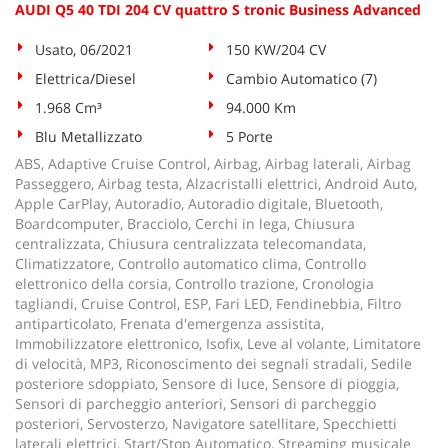
AUDI Q5 40 TDI 204 CV quattro S tronic Business Advanced
Usato, 06/2021
150 KW/204 CV
Elettrica/Diesel
Cambio Automatico (7)
1.968 Cm³
94.000 Km
Blu Metallizzato
5 Porte
ABS, Adaptive Cruise Control, Airbag, Airbag laterali, Airbag
Passeggero, Airbag testa, Alzacristalli elettrici, Android Auto,
Apple CarPlay, Autoradio, Autoradio digitale, Bluetooth,
Boardcomputer, Bracciolo, Cerchi in lega, Chiusura
centralizzata, Chiusura centralizzata telecomandata,
Climatizzatore, Controllo automatico clima, Controllo
elettronico della corsia, Controllo trazione, Cronologia
tagliandi, Cruise Control, ESP, Fari LED, Fendinebbia, Filtro
antiparticolato, Frenata d'emergenza assistita,
Immobilizzatore elettronico, Isofix, Leve al volante, Limitatore
di velocità, MP3, Riconoscimento dei segnali stradali, Sedile
posteriore sdoppiato, Sensore di luce, Sensore di pioggia,
Sensori di parcheggio anteriori, Sensori di parcheggio
posteriori, Servosterzo, Navigatore satellitare, Specchietti
laterali elettrici, Start/Stop Automatico, Streaming musicale