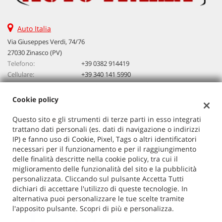
Auto Italia
Via Giuseppes Verdi, 74/76
27030 Zinasco (PV)
Telefono:
+39 0382 914419
Cellulare:
+39 340 141 5990
Email:
vendita@autoitalia.info
Cookie policy
Questo sito e gli strumenti di terze parti in esso integrati
Dati fiscali:
trattano dati personali (es. dati di navigazione o indirizzi
Auto Italia
IP) e fanno uso di Cookie, Pixel, Tags o altri identificatori
VIA G. VERDI 74/76, ZINASCO
necessari per il funzionamento e per il raggiungimento
C.F/P.IVA:
02603520186
delle finalità descritte nella cookie policy, tra cui il
Registro delle imprese:
PV
miglioramento delle funzionalità del sito e la pubblicità
personalizzata. Cliccando sul pulsante Accetta Tutti
dichiari di accettare l'utilizzo di queste tecnologie. In
alternativa puoi personalizzare le tue scelte tramite
l'apposito pulsante. Scopri di più e personalizza.