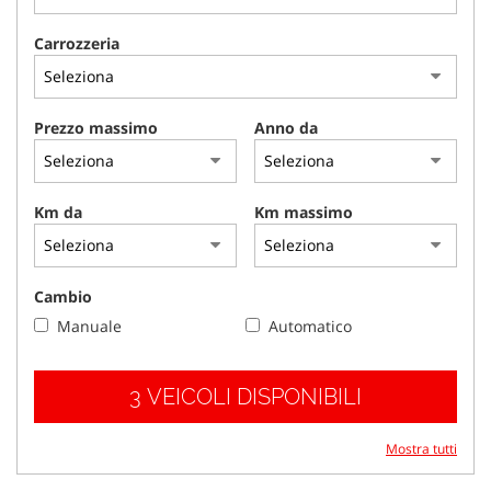
tracciamento
che
Carrozzeria
adottiamo
per
offrire
le
Prezzo massimo
Anno da
funzionalità
e
svolgere
le
Km da
Km massimo
attività
di
seguito
descritte.
Cambio
Per
Manuale
Automatico
ottenere
maggiori
informazioni
3 VEICOLI DISPONIBILI
sull'utilità
e
sul
Mostra tutti
funzionamento
di