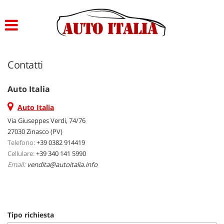
Le
tue
preferenze
di
consenso
Contatti
Il
seguente
Auto Italia
pannello
ti
Auto Italia
consente
Via Giuseppes Verdi, 74/76
di
27030 Zinasco (PV)
esprimere
Telefono:
+39 0382 914419
le
Cellulare:
+39 340 141 5990
tue
Email:
vendita@autoitalia.info
preferenze
di
consenso
alle
tecnologie
Tipo richiesta
di