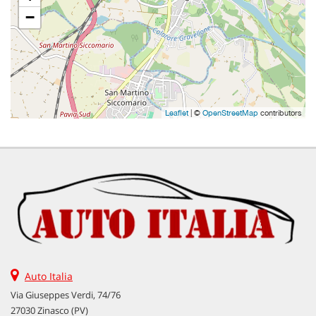
questi
−
strumenti
di
tracciamento
si
rimanda
alla
cookie
Leaflet
| ©
OpenStreetMap
contributors
policy.
Puoi
rivedere
e
modificare
le
tue
scelte
in
qualsiasi
momento.
Auto Italia
Via Giuseppes Verdi, 74/76
27030 Zinasco (PV)