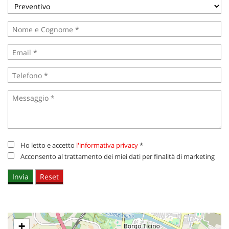
tracciamento
che
adottiamo
per
offrire
le
funzionalità
e
svolgere
le
attività
di
seguito
descritte.
Ho letto e accetto
l'informativa privacy
*
Per
ottenere
Acconsento al trattamento dei miei dati per finalità di marketing
maggiori
informazioni
sull'utilità
e
sul
funzionamento
+
di