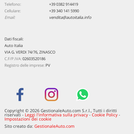
tta
Telefono:
+39 0382 914419
ti
Cellulare:
+39 340 141 5990
Email:
vendita@autoitalia.info
mpre
Cookie necessari
litato
Dati fiscali:
Cookie delle preferenze
Auto Italia
VIA G. VERDI 74/76, ZINASCO
Cookie per il miglioramento dell'esperienza utente
C.F/P.IVA:
02603520186
Registro delle imprese:
PV
Cookie analitici
Cookie di marketing
Leggi
Copyright © 2026 GestionaleAuto.com S.r.l., Tutti i diritti
la
riservati -
Leggi l'informativa sulla privacy
-
Cookie Policy
-
Impostazioni dei cookie
cookie
policy
Sito creato da:
GestionaleAuto.com