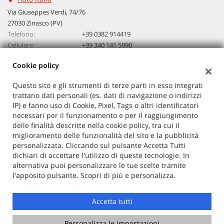
questi
Via Giuseppes Verdi, 74/76
strumenti
27030 Zinasco (PV)
di
Telefono:
+39 0382 914419
tracciamento
Cellulare:
+39 340 141 5990
si
Email:
vendita@autoitalia.info
rimanda
Cookie policy
alla
cookie
Questo sito e gli strumenti di terze parti in esso integrati
policy.
Dati fiscali:
trattano dati personali (es. dati di navigazione o indirizzi
Puoi
Auto Italia
IP) e fanno uso di Cookie, Pixel, Tags o altri identificatori
rivedere
VIA G. VERDI 74/76, ZINASCO
necessari per il funzionamento e per il raggiungimento
e
C.F/P.IVA:
02603520186
delle finalità descritte nella cookie policy, tra cui il
modificare
miglioramento delle funzionalità del sito e la pubblicità
Registro delle imprese:
PV
le
personalizzata. Cliccando sul pulsante Accetta Tutti
tue
dichiari di accettare l'utilizzo di queste tecnologie. In
scelte
alternativa puoi personalizzare le tue scelte tramite
in
l'apposito pulsante. Scopri di più e personalizza.
qualsiasi
momento.
Accetta tutti
Copyright © 2026 GestionaleAuto.com S.r.l., Tutti i diritti
riservati -
Leggi l'informativa sulla privacy
-
Cookie Policy
Personalizza le impostazioni