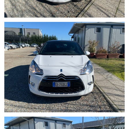
FINANZIAMENTI PERSONALIZZABILI CON TASSI AGEVOLATI E
PACCHETTI ASSICURATIVI INLCUSI.
Il prezzo indicato del veicolo non include i seguenti costi, che
restano a carico dell’acquirente:
•Tagliando di manutenzione ordinaria (se necessario)
•Revisione ministeriale (se in scadenza)
•Eventuali interventi o ripristini meccanici ed estetici non
specificamente indicati nell’annuncio
•Passaggio di proprieta
Il veicolo viene venduto nello stato in cui si trova, con
possibilità di visione e prova su appuntamento.
Si consiglia di verificare la disponibilità effettiva della vettura
previo invio mail oppure contattando i numeri di telefono
segnalati sull’annuncio.
Auto Italia si scusa per eventuali imprecisioni dovessero
verificarsi nelle descrizioni dei veicoli offerti, che non