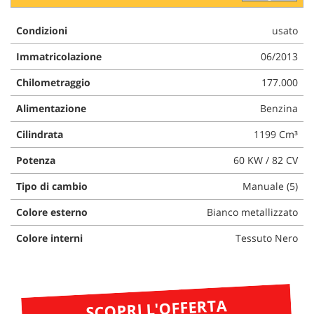
questi
strumenti
Condizioni
usato
di
tracciamento
Immatricolazione
06/2013
si
Chilometraggio
177.000
rimanda
alla
Alimentazione
Benzina
cookie
policy.
Cilindrata
1199 Cm³
Puoi
rivedere
Potenza
60 KW / 82 CV
e
modificare
Tipo di cambio
Manuale (5)
le
tue
Colore esterno
Bianco metallizzato
scelte
in
Colore interni
Tessuto Nero
qualsiasi
momento.
SCOPRI L'OFFERTA