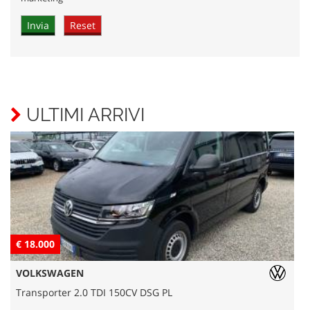
ULTIMI ARRIVI
€ 18.000
€
VOLKSWAGEN
Transporter 2.0 TDI 150CV DSG PL
L