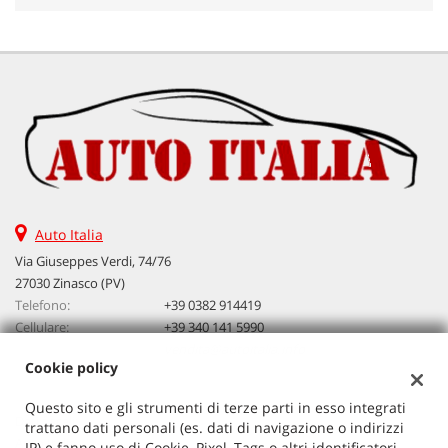
Auto Italia
Via Giuseppes Verdi, 74/76
27030 Zinasco (PV)
Telefono:
+39 0382 914419
Cellulare:
+39 340 141 5990
Email:
vendita@autoitalia.info
Cookie policy
Questo sito e gli strumenti di terze parti in esso integrati
Dati fiscali:
trattano dati personali (es. dati di navigazione o indirizzi
Auto Italia
IP) e fanno uso di Cookie, Pixel, Tags o altri identificatori