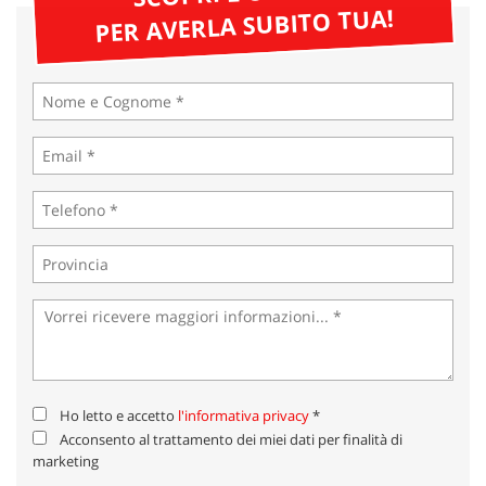
tta
PER AVERLA SUBITO TUA!
ti
mpre
Cookie necessari
litato
Cookie delle preferenze
Cookie per il miglioramento dell'esperienza utente
Cookie analitici
Cookie di marketing
Leggi
la
Ho letto e accetto
l'informativa privacy
*
cookie
Acconsento al trattamento dei miei dati per finalità di
policy
marketing