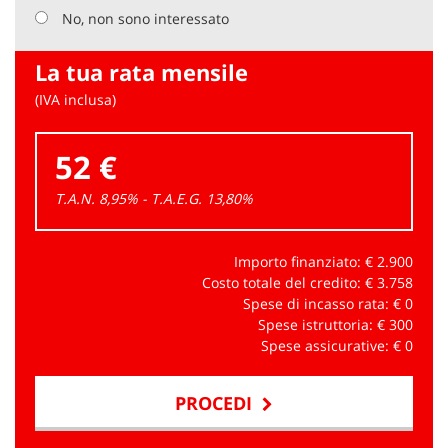
No, non sono interessato
La tua rata mensile
(IVA inclusa)
52 €
T.A.N. 8,95% - T.A.E.G.
13,80
%
Importo finanziato: €
2.900
Costo totale del credito: €
3.758
Spese di incasso rata: €
0
Spese istruttoria: €
300
Spese assicurative: €
0
PROCEDI