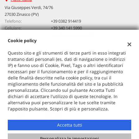
questi
Via Giuseppes Verdi, 74/76
strumenti
27030 Zinasco (PV)
di
Telefono:
+39 0382 914419
tracciamento
Cellulare:
+39 340 141 5990
si
Email:
vendita@autoitalia.info
rimanda
Cookie policy
alla
cookie
Questo sito e gli strumenti di terze parti in esso integrati
policy.
Dati fiscali:
trattano dati personali (es. dati di navigazione o indirizzi
Puoi
Auto Italia
IP) e fanno uso di Cookie, Pixel, Tags o altri identificatori
rivedere
VIA G. VERDI 74/76, ZINASCO
necessari per il funzionamento e per il raggiungimento
e
C.F/P.IVA:
02603520186
delle finalità descritte nella cookie policy, tra cui il
modificare
miglioramento delle funzionalità del sito e la pubblicità
Registro delle imprese:
PV
le
personalizzata. Cliccando sul pulsante Accetta Tutti
tue
dichiari di accettare l'utilizzo di queste tecnologie. In
scelte
alternativa puoi personalizzare le tue scelte tramite
in
l'apposito pulsante. Scopri di più e personalizza.
qualsiasi
momento.
Accetta tutti
Copyright © 2026 GestionaleAuto.com S.r.l., Tutti i diritti
riservati -
Leggi l'informativa sulla privacy
-
Cookie Policy
Personalizza le impostazioni