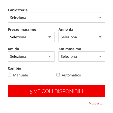
tracciamento
che
Carrozzeria
adottiamo
per
offrire
le
Prezzo massimo
Anno da
funzionalità
e
svolgere
le
Km da
Km massimo
attività
di
seguito
descritte.
Cambio
Per
Manuale
Automatico
ottenere
maggiori
informazioni
5 VEICOLI DISPONIBILI
sull'utilità
e
sul
Mostra tutti
funzionamento
di