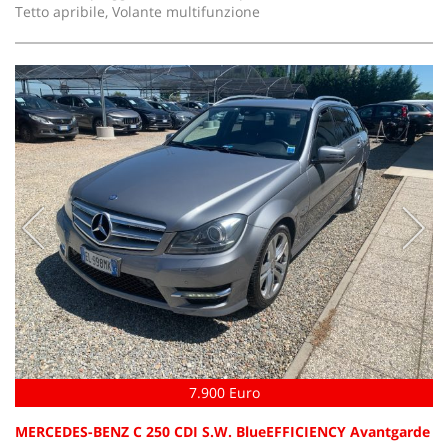
Tetto apribile, Volante multifunzione
7.900 Euro
MERCEDES-BENZ C 250 CDI S.W. BlueEFFICIENCY Avantgarde