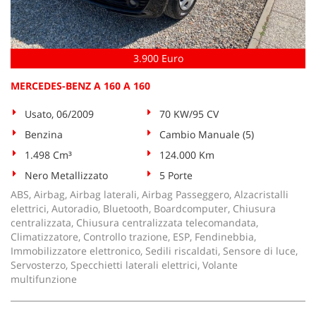
tta
ti
3.900 Euro
mpre
Cookie necessari
litato
MERCEDES-BENZ A 160 A 160
Cookie delle preferenze
Usato, 06/2009
70 KW/95 CV
Benzina
Cambio Manuale (5)
Cookie per il miglioramento dell'esperienza utente
1.498 Cm³
124.000 Km
Cookie analitici
Nero Metallizzato
5 Porte
ABS, Airbag, Airbag laterali, Airbag Passeggero, Alzacristalli
Cookie di marketing
elettrici, Autoradio, Bluetooth, Boardcomputer, Chiusura
centralizzata, Chiusura centralizzata telecomandata,
Climatizzatore, Controllo trazione, ESP, Fendinebbia,
Immobilizzatore elettronico, Sedili riscaldati, Sensore di luce,
Leggi
Servosterzo, Specchietti laterali elettrici, Volante
la
multifunzione
cookie
policy