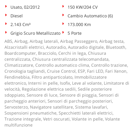
Usato, 02/2012
150 KW/204 CV
Diesel
Cambio Automatico (6)
2.143 Cm³
173.000 Km
Grigio Scuro Metallizzato
5 Porte
ABS, Airbag, Airbag laterali, Airbag Passeggero, Airbag testa,
Alzacristalli elettrici, Autoradio, Autoradio digitale, Bluetooth,
Boardcomputer, Bracciolo, Cerchi in lega, Chiusura
centralizzata, Chiusura centralizzata telecomandata,
Climatizzatore, Controllo automatico clima, Controllo trazione,
Cronologia tagliandi, Cruise Control, ESP, Fari LED, Fari Xenon,
Fendinebbia, Filtro antiparticolato, Immobilizzatore
elettronico, Interni in pelle, Isofix, Leve al volante, Limitatore di
velocità, Regolazione elettrica sedili, Sedile posteriore
sdoppiato, Sensore di luce, Sensore di pioggia, Sensori di
parcheggio anteriori, Sensori di parcheggio posteriori,
Servosterzo, Navigatore satellitare, Sistema lavafari,
Sospensioni pneumatiche, Specchietti laterali elettrici,
Trazione integrale, Vetri oscurati, Volante in pelle, Volante
multifunzione