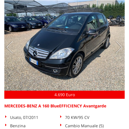
Salva
le
impostazioni
4.690 Euro
MERCEDES-BENZ A 160 BlueEFFICIENCY Avantgarde
Usato, 07/2011
70 KW/95 CV
Benzina
Cambio Manuale (5)