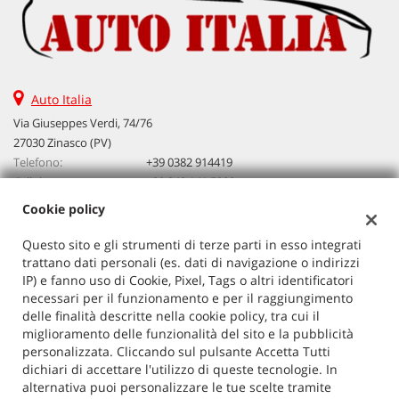
Auto Italia
Via Giuseppes Verdi, 74/76
27030 Zinasco (PV)
Telefono:
+39 0382 914419
Cellulare:
+39 340 141 5990
Email:
vendita@autoitalia.info
Cookie policy
Questo sito e gli strumenti di terze parti in esso integrati
trattano dati personali (es. dati di navigazione o indirizzi
Dati fiscali:
IP) e fanno uso di Cookie, Pixel, Tags o altri identificatori
Auto Italia
necessari per il funzionamento e per il raggiungimento
VIA G. VERDI 74/76, ZINASCO
delle finalità descritte nella cookie policy, tra cui il
C.F/P.IVA:
02603520186
miglioramento delle funzionalità del sito e la pubblicità
Registro delle imprese:
PV
personalizzata. Cliccando sul pulsante Accetta Tutti
dichiari di accettare l'utilizzo di queste tecnologie. In
alternativa puoi personalizzare le tue scelte tramite