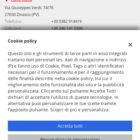
questi
Via Giuseppes Verdi, 74/76
strumenti
27030 Zinasco (PV)
di
Telefono:
+39 0382 914419
tracciamento
Cellulare:
+39 340 141 5990
si
Email:
vendita@autoitalia.info
rimanda
Cookie policy
alla
cookie
Questo sito e gli strumenti di terze parti in esso integrati
policy.
Dati fiscali:
trattano dati personali (es. dati di navigazione o indirizzi
Puoi
Auto Italia
IP) e fanno uso di Cookie, Pixel, Tags o altri identificatori
rivedere
VIA G. VERDI 74/76, ZINASCO
necessari per il funzionamento e per il raggiungimento
e
C.F/P.IVA:
02603520186
delle finalità descritte nella cookie policy, tra cui il
modificare
miglioramento delle funzionalità del sito e la pubblicità
Registro delle imprese:
PV
le
personalizzata. Cliccando sul pulsante Accetta Tutti
tue
dichiari di accettare l'utilizzo di queste tecnologie. In
scelte
alternativa puoi personalizzare le tue scelte tramite
in
l'apposito pulsante. Scopri di più e personalizza.
qualsiasi
momento.
Accetta tutti
Copyright © 2026 GestionaleAuto.com S.r.l., Tutti i diritti
riservati -
Leggi l'informativa sulla privacy
-
Cookie Policy
Personalizza le impostazioni