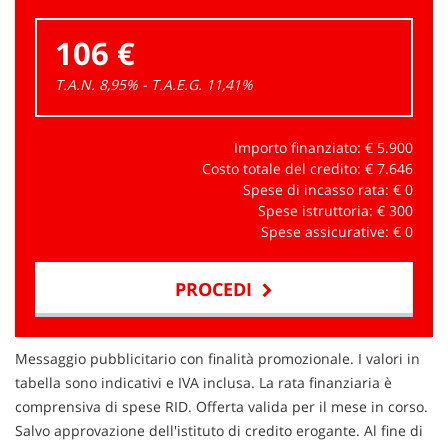
106 €
T.A.N. 8,95% - T.A.E.G.
11,41
%
Importo finanziato: €
5.900
Costo totale del credito: €
7.646
Spese di incasso rata: €
0
Spese istruttoria: €
300
Spese assicurative: €
0
PROCEDI
Contattaci
Messaggio pubblicitario con finalità promozionale. I valori in
tabella sono indicativi e IVA inclusa. La rata finanziaria è
comprensiva di spese RID. Offerta valida per il mese in corso.
Salvo approvazione dell'istituto di credito erogante. Al fine di