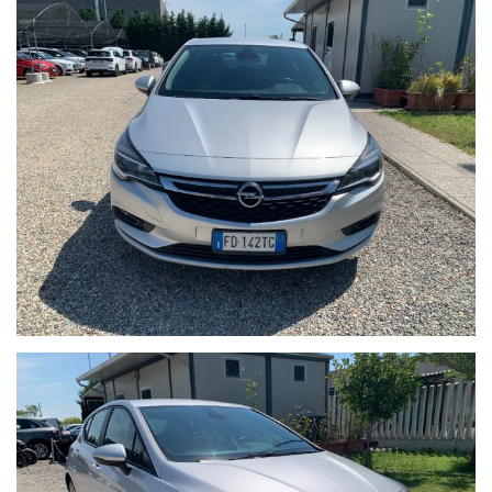
•Tagliando di manutenzione ordinaria (se necessario)
•Revisione ministeriale (se in scadenza)
•Eventuali interventi o ripristini meccanici ed estetici non
specificamente indicati nell’annuncio
•Passaggio di proprieta
Il veicolo viene venduto nello stato in cui si trova, con
possibilità di visione e prova su appuntamento.
Si consiglia di verificare la disponibilità effettiva della vettura
previo invio mail oppure contattando i numeri di telefono
segnalati sull’annuncio.
Auto Italia si scusa per eventuali imprecisioni dovessero
verificarsi nelle descrizioni dei veicoli offerti, che non
rappresentano pertanto impegno contrattuale. Per poter
offrire il massimo servizio è gradito un contatto telefonico per
ottenere conferma su dotazioni e disponibilità