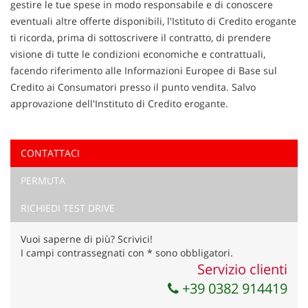
gestire le tue spese in modo responsabile e di conoscere
eventuali altre offerte disponibili, l'Istituto di Credito erogante
ti ricorda, prima di sottoscrivere il contratto, di prendere
visione di tutte le condizioni economiche e contrattuali,
facendo riferimento alle Informazioni Europee di Base sul
Credito ai Consumatori presso il punto vendita. Salvo
approvazione dell'Instituto di Credito erogante.
CONTATTACI
Ho letto e accetto
l'informativa privacy
*
PERMUTA
Acconsento al trattamento dei miei dati per finalità di
marketing
RICHIEDI TEST DRIVE
Invia la tua richiesta
Vuoi saperne di più? Scrivici!
I campi contrassegnati con * sono obbligatori.
Servizio clienti
+39 0382 914419