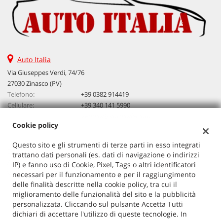
Auto Italia
Via Giuseppes Verdi, 74/76
27030 Zinasco (PV)
Telefono:
+39 0382 914419
Cellulare:
+39 340 141 5990
Email:
vendita@autoitalia.info
Cookie policy
Questo sito e gli strumenti di terze parti in esso integrati
Dati fiscali:
trattano dati personali (es. dati di navigazione o indirizzi
Auto Italia
IP) e fanno uso di Cookie, Pixel, Tags o altri identificatori
VIA G. VERDI 74/76, ZINASCO
necessari per il funzionamento e per il raggiungimento
C.F/P.IVA:
02603520186
delle finalità descritte nella cookie policy, tra cui il
miglioramento delle funzionalità del sito e la pubblicità
Registro delle imprese:
PV
personalizzata. Cliccando sul pulsante Accetta Tutti
dichiari di accettare l'utilizzo di queste tecnologie. In