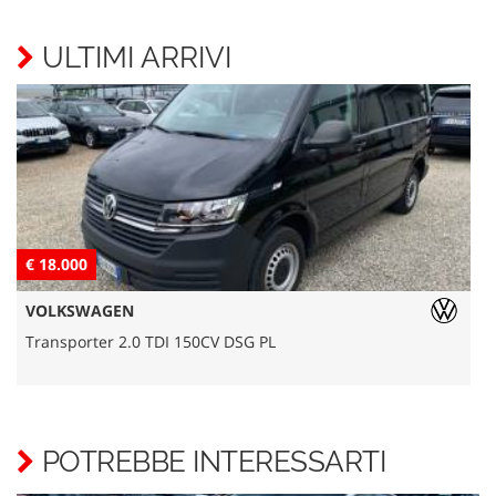
ULTIMI ARRIVI
€ 18.000
€
VOLKSWAGEN
Transporter 2.0 TDI 150CV DSG PL
L
POTREBBE INTERESSARTI