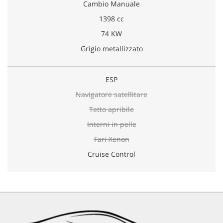
Cambio Manuale
1398 cc
74 KW
Grigio metallizzato
ESP
Navigatore satellitare
Tetto apribile
Interni in pelle
Fari Xenon
Cruise Control