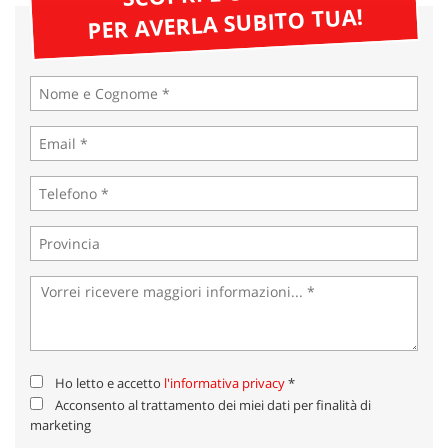
tta
PER AVERLA SUBITO TUA!
ti
mpre
Cookie necessari
litato
Cookie delle preferenze
Cookie per il miglioramento dell'esperienza utente
Cookie analitici
Cookie di marketing
Leggi
la
Ho letto e accetto
l'informativa privacy
*
cookie
Acconsento al trattamento dei miei dati per finalità di
policy
marketing