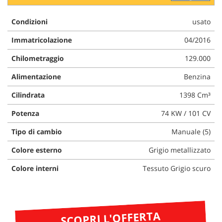
questi
strumenti
Condizioni
usato
di
tracciamento
Immatricolazione
04/2016
si
Chilometraggio
129.000
rimanda
alla
Alimentazione
Benzina
cookie
policy.
Cilindrata
1398 Cm³
Puoi
rivedere
Potenza
74 KW / 101 CV
e
modificare
Tipo di cambio
Manuale (5)
le
tue
Colore esterno
Grigio metallizzato
scelte
in
Colore interni
Tessuto Grigio scuro
qualsiasi
momento.
SCOPRI L'OFFERTA