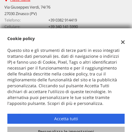
questi
Via Giuseppes Verdi, 74/76
strumenti
27030 Zinasco (PV)
di
Telefono:
+39 0382 914419
tracciamento
Cellulare:
+39 340 141 5990
si
Email:
vendita@autoitalia.info
rimanda
Cookie policy
alla
cookie
Questo sito e gli strumenti di terze parti in esso integrati
policy.
Dati fiscali:
trattano dati personali (es. dati di navigazione o indirizzi
Puoi
Auto Italia
IP) e fanno uso di Cookie, Pixel, Tags o altri identificatori
rivedere
VIA G. VERDI 74/76, ZINASCO
necessari per il funzionamento e per il raggiungimento
e
C.F/P.IVA:
02603520186
delle finalità descritte nella cookie policy, tra cui il
modificare
miglioramento delle funzionalità del sito e la pubblicità
Registro delle imprese:
PV
le
personalizzata. Cliccando sul pulsante Accetta Tutti
tue
dichiari di accettare l'utilizzo di queste tecnologie. In
scelte
alternativa puoi personalizzare le tue scelte tramite
in
l'apposito pulsante. Scopri di più e personalizza.
qualsiasi
momento.
Accetta tutti
Copyright © 2026 GestionaleAuto.com S.r.l., Tutti i diritti
riservati -
Leggi l'informativa sulla privacy
-
Cookie Policy
Personalizza le impostazioni