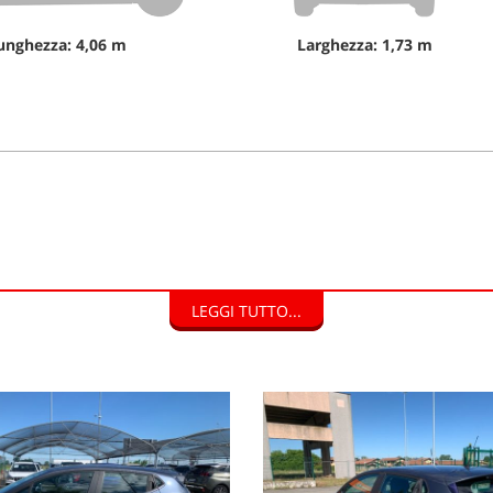
unghezza: 4,06 m
Larghezza: 1,73 m
isto, con pagamento veloce e immediato.
LEGGI TUTTO...
DI FINANZIAMENTO.
HIAMO CON DOCUMENTI TUTTE LE AUTO NEL SUO STATO D'USO E C