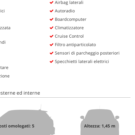
Airbag laterali
ici
Autoradio
Boardcomputer
zzata
Climatizzatore
Cruise Control
ndi
Filtro antiparticolato
Sensori di parcheggio posteriori
Specchietti laterali elettrici
itare
zione
sterne ed interne
osti omologati: 5
Altezza: 1,45 m