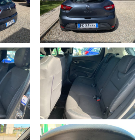
ull’annuncio.
anto impegno contrattuale. Per poter offrire il massimo servizio è