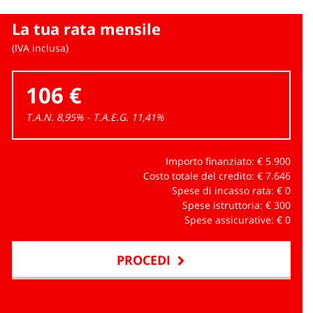
La tua rata mensile
(IVA inclusa)
106 €
T.A.N. 8,95% - T.A.E.G.
11,41
%
Importo finanziato: €
5.900
Costo totale del credito: €
7.646
Spese di incasso rata: €
0
Spese istruttoria: €
300
Spese assicurative: €
0
PROCEDI