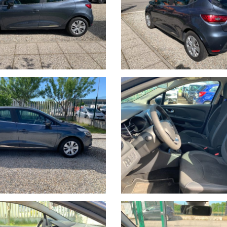
ITORIO EUROPEO.
HETTI ASSICURATIVI INLCUSI.
stano a carico dell’acquirente:
ità di visione e prova su appuntamento.
 previo invio mail oppure contattando i numeri di telefono segnalati s
rsi nelle descrizioni dei veicoli offerti, che non rappresentano pert
i e disponibilità