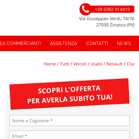
+39 0382 914419
Via Giuseppes Verdi, 74/76
27030 Zinasco (PV)
EA COMMERCIANTI
ASSISTENZA
CONTATTI
NEWS
Home
/
Tutti I Veicoli
/
Usato
/
Renault
/
Clio
SCOPRI L'OFFERTA
PER AVERLA SUBITO TUA!