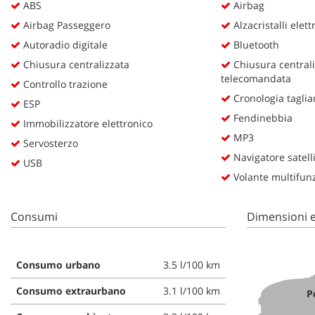
ABS
Airbag
questi
Airbag Passeggero
Alzacristalli elettr
strumenti
di
Autoradio digitale
Bluetooth
tracciamento
Chiusura centralizzata
Chiusura centrali
si
telecomandata
rimanda
Controllo trazione
alla
Cronologia taglia
ESP
cookie
Fendinebbia
Immobilizzatore elettronico
policy.
MP3
Puoi
Servosterzo
rivedere
Navigatore satell
USB
e
Volante multifun
modificare
le
tue
Consumi
Dimensioni e
scelte
in
qualsiasi
Consumo urbano
3.5 l/100 km
momento.
Consumo extraurbano
3.1 l/100 km
P