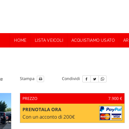
HOME
LISTA VEICOLI
ACQUISTIAMO USATO
AR
te
Stampa
Condividi
PREZZO
7.900 €
PRENOTALA ORA
Con un acconto di 200€