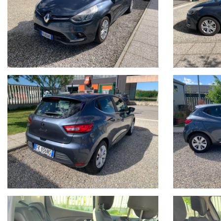
LE GARANZIE RILASCIATE SONO UTILIZZABILI IN TUTTO IL TERR
FINANZIAMENTI PERSONALIZZABILI CON TASSI AGEVOLATI E PACC
Il prezzo indicato del veicolo non include i seguenti costi, che re
•Tagliando di manutenzione ordinaria (se necessario)
•Revisione ministeriale (se in scadenza)
•Eventuali interventi o ripristini meccanici ed estetici non
specificamente indicati nell’annuncio
•Passaggio di proprieta
Il veicolo viene venduto nello stato in cui si trova, con possibil
Si consiglia di verificare la disponibilità effettiva della vettura
Auto Italia si scusa per eventuali imprecisioni dovessero verifica
gradito un contatto telefonico per ottenere conferma su dotazion