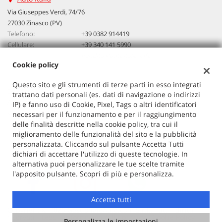
questi
Via Giuseppes Verdi, 74/76
strumenti
27030 Zinasco (PV)
di
Telefono:
+39 0382 914419
tracciamento
Cellulare:
+39 340 141 5990
si
Email:
vendita@autoitalia.info
rimanda
Cookie policy
alla
cookie
Questo sito e gli strumenti di terze parti in esso integrati
policy.
Dati fiscali:
trattano dati personali (es. dati di navigazione o indirizzi
Puoi
Auto Italia
IP) e fanno uso di Cookie, Pixel, Tags o altri identificatori
rivedere
VIA G. VERDI 74/76, ZINASCO
necessari per il funzionamento e per il raggiungimento
e
C.F/P.IVA:
02603520186
delle finalità descritte nella cookie policy, tra cui il
modificare
miglioramento delle funzionalità del sito e la pubblicità
Registro delle imprese:
PV
le
personalizzata. Cliccando sul pulsante Accetta Tutti
tue
dichiari di accettare l'utilizzo di queste tecnologie. In
scelte
alternativa puoi personalizzare le tue scelte tramite
in
l'apposito pulsante. Scopri di più e personalizza.
qualsiasi
momento.
Accetta tutti
Copyright © 2026 GestionaleAuto.com S.r.l., Tutti i diritti
riservati -
Leggi l'informativa sulla privacy
-
Cookie Policy
Personalizza le impostazioni