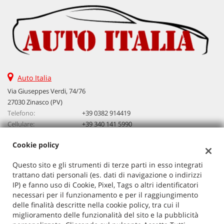
Auto Italia
Via Giuseppes Verdi, 74/76
27030 Zinasco (PV)
Telefono:
+39 0382 914419
Cellulare:
+39 340 141 5990
Email:
vendita@autoitalia.info
Cookie policy
Questo sito e gli strumenti di terze parti in esso integrati
Dati fiscali:
trattano dati personali (es. dati di navigazione o indirizzi
Auto Italia
IP) e fanno uso di Cookie, Pixel, Tags o altri identificatori
VIA G. VERDI 74/76, ZINASCO
necessari per il funzionamento e per il raggiungimento
C.F/P.IVA:
02603520186
delle finalità descritte nella cookie policy, tra cui il
miglioramento delle funzionalità del sito e la pubblicità
Registro delle imprese:
PV