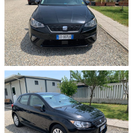
specificamente indicati nell’annuncio
•Passaggio di proprieta
Il veicolo viene venduto nello stato in cui si trova, con
possibilità di visione e prova su appuntamento.
Si consiglia di verificare la disponibilità effettiva della vettura
previo invio mail oppure contattando i numeri di telefono
segnalati sull’annuncio.
Auto Italia si scusa per eventuali imprecisioni dovessero
verificarsi nelle descrizioni dei veicoli offerti, che non
rappresentano pertanto impegno contrattuale. Per poter
offrire il massimo servizio è gradito un contatto telefonico per
ottenere conferma su dotazioni e disponibilità