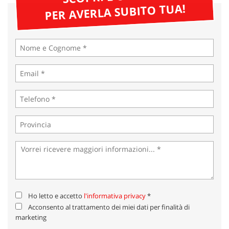
tta
PER AVERLA SUBITO TUA!
ti
mpre
Cookie necessari
litato
Cookie delle preferenze
Cookie per il miglioramento dell'esperienza utente
Cookie analitici
Cookie di marketing
Leggi
la
Ho letto e accetto
l'informativa privacy
*
cookie
Acconsento al trattamento dei miei dati per finalità di
policy
marketing