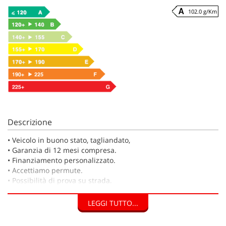
102.0 g/Km
Descrizione
•⁠ ⁠Veicolo in buono stato, tagliandato,
•⁠ ⁠Garanzia di 12 mesi compresa.
•⁠ ⁠Finanziamento personalizzato.
•⁠ ⁠Accettiamo permute.
•⁠ ⁠Possibilità di prova su strada.
•⁠ ⁠Acquistiamo la vostra auto in contanti, senza obbligo di
acquisto, con pagamento veloce e immediato.
LEGGI TUTTO...
•Il veicolo può essere guidato da un neopatentato.