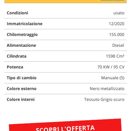
questi
strumenti
Condizioni
usato
di
tracciamento
Immatricolazione
12/2020
si
Chilometraggio
155.000
rimanda
alla
Alimentazione
Diesel
cookie
policy.
Cilindrata
1598 Cm³
Puoi
rivedere
Potenza
70 KW / 95 CV
e
modificare
Tipo di cambio
Manuale (5)
le
tue
Colore esterno
Nero metallizzato
scelte
in
Colore interni
Tessuto Grigio scuro
qualsiasi
momento.
SCOPRI L'OFFERTA