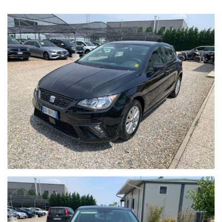
IL PREZZO DELLA VETTURA NON E' VINCOLATO A NESSUN TIPO
DI FINANZIAMENTO.
* * *
ESPERIENZA VENTENNALE , SERIETA' E COMPETENZA,
CERTIFICHIAMO CON DOCUMENTI TUTTE LE AUTO NEL SUO
STATO D'USO E CON IL SUO CHILOMETRAGGIO EFFETTIVO.
LE GARANZIE RILASCIATE SONO UTILIZZABILI IN TUTTO IL
TERRITORIO EUROPEO.
FINANZIAMENTI PERSONALIZZABILI CON TASSI AGEVOLATI E
PACCHETTI ASSICURATIVI INLCUSI.
Il prezzo indicato del veicolo non include i seguenti costi, che
restano a carico dell’acquirente:
•Tagliando di manutenzione ordinaria (se necessario)
•Revisione ministeriale (se in scadenza)
•Eventuali interventi o ripristini meccanici ed estetici non