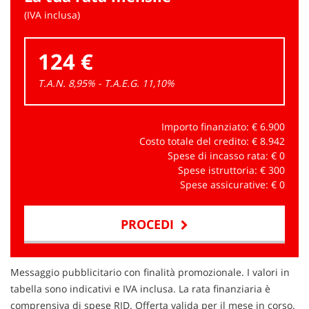
(IVA inclusa)
124 €
T.A.N. 8,95% - T.A.E.G.
11,10
%
Importo finanziato: €
6.900
Costo totale del credito: €
8.942
Spese di incasso rata: €
0
Spese istruttoria: €
300
Spese assicurative: €
0
PROCEDI
Contattaci
Messaggio pubblicitario con finalità promozionale. I valori in
tabella sono indicativi e IVA inclusa. La rata finanziaria è
comprensiva di spese RID. Offerta valida per il mese in corso.