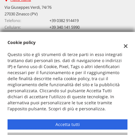
questi
Via Giuseppes Verdi, 74/76
strumenti
27030 Zinasco (PV)
di
Telefono:
+39 0382 914419
tracciamento
Cellulare:
+39 340 141 5990
si
Email:
vendita@autoitalia.info
rimanda
alla
Cookie policy
cookie
policy.
Questo sito e gli strumenti di terze parti in esso integrati
Dati fiscali:
Puoi
trattano dati personali (es. dati di navigazione o indirizzi
Auto Italia
rivedere
IP) e fanno uso di Cookie, Pixel, Tags o altri identificatori
VIA G. VERDI 74/76, ZINASCO
e
necessari per il funzionamento e per il raggiungimento
C.F/P.IVA:
02603520186
modificare
delle finalità descritte nella cookie policy, tra cui il
Registro delle imprese:
PV
le
miglioramento delle funzionalità del sito e la pubblicità
tue
personalizzata. Cliccando sul pulsante Accetta Tutti
scelte
dichiari di accettare l'utilizzo di queste tecnologie. In
in
alternativa puoi personalizzare le tue scelte tramite
qualsiasi
l'apposito pulsante. Scopri di più e personalizza.
momento.
Accetta tutti
Copyright © 2026 GestionaleAuto.com S.r.l., Tutti i diritti
riservati -
Leggi l'informativa sulla privacy
-
Cookie Policy