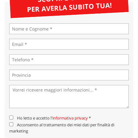
tta
PER AVERLA SUBITO TUA!
ti
mpre
Cookie necessari
litato
Cookie delle preferenze
Cookie per il miglioramento dell'esperienza utente
Cookie analitici
Cookie di marketing
Leggi
la
Ho letto e accetto
l'informativa privacy
*
cookie
Acconsento al trattamento dei miei dati per finalità di
policy
marketing