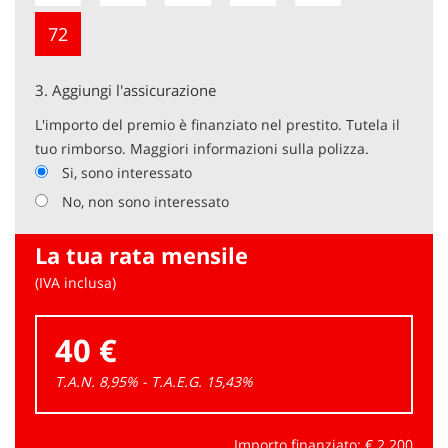
72
3.
Aggiungi l'assicurazione
L'importo del premio è finanziato nel prestito. Tutela il
tuo rimborso. Maggiori informazioni sulla polizza.
Si, sono interessato
No, non sono interessato
La tua rata mensile
(IVA inclusa)
40 €
T.A.N. 8,95% - T.A.E.G.
15,43
%
Importo finanziato: €
2.200