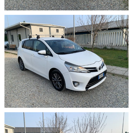
Auto Italia si scusa per eventuali imprecisioni dovessero
verificarsi nelle descrizioni dei veicoli offerti, che non
rappresentano pertanto impegno contrattuale. Per poter
offrire il massimo servizio è gradito un contatto telefonico per
ottenere conferma su dotazioni e disponibilità