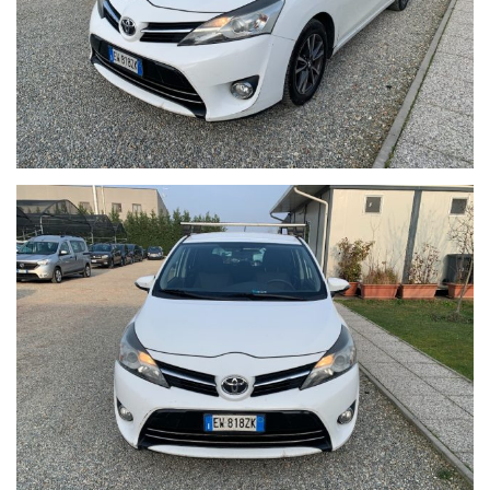
STATO D'USO E CON IL SUO CHILOMETRAGGIO EFFETTIVO.
LE GARANZIE RILASCIATE SONO UTILIZZABILI IN TUTTO IL
TERRITORIO EUROPEO.
FINANZIAMENTI PERSONALIZZABILI CON TASSI AGEVOLATI E
PACCHETTI ASSICURATIVI INLCUSI .
Il prezzo indicato del veicolo non include i seguenti costi, che
restano a carico dell’acquirente:
•Tagliando di manutenzione ordinaria (se necessario)
•Revisione ministeriale (se in scadenza)
•Eventuali interventi o ripristini meccanici ed estetici non
specificamente indicati nell’annuncio
•Passaggio di proprieta
Il veicolo viene venduto nello stato in cui si trova, con
possibilità di visione e prova su appuntamento.
Si consiglia di verificare la disponibilità effettiva della vettura
previo invio mail oppure contattando i numeri di telefono
segnalati sull’annuncio.