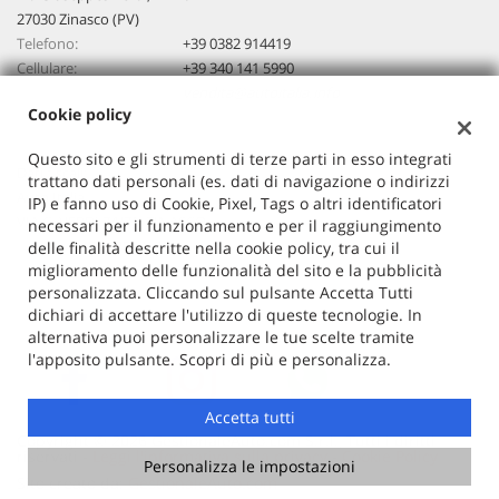
27030 Zinasco (PV)
Telefono:
+39 0382 914419
Cellulare:
+39 340 141 5990
Email:
vendita@autoitalia.info
Cookie policy
Questo sito e gli strumenti di terze parti in esso integrati
Dati fiscali:
trattano dati personali (es. dati di navigazione o indirizzi
Auto Italia
IP) e fanno uso di Cookie, Pixel, Tags o altri identificatori
VIA G. VERDI 74/76, ZINASCO
necessari per il funzionamento e per il raggiungimento
C.F/P.IVA:
02603520186
delle finalità descritte nella cookie policy, tra cui il
miglioramento delle funzionalità del sito e la pubblicità
Registro delle imprese:
PV
personalizzata. Cliccando sul pulsante Accetta Tutti
dichiari di accettare l'utilizzo di queste tecnologie. In
alternativa puoi personalizzare le tue scelte tramite
l'apposito pulsante. Scopri di più e personalizza.
Accetta tutti
Copyright © 2026 GestionaleAuto.com S.r.l., Tutti i diritti
riservati -
Leggi l'informativa sulla privacy
-
Cookie Policy
Personalizza le impostazioni
Sito creato da:
GestionaleAuto.com