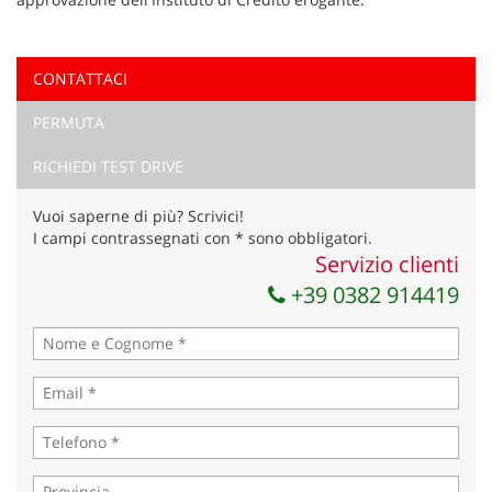
CONTATTACI
Ho letto e accetto
l'informativa privacy
*
PERMUTA
Acconsento al trattamento dei miei dati per finalità di
marketing
RICHIEDI TEST DRIVE
Invia la tua richiesta
Vuoi saperne di più? Scrivici!
I campi contrassegnati con * sono obbligatori.
Servizio clienti
+39 0382 914419