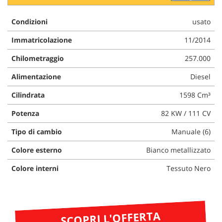
questi
strumenti
Condizioni
usato
di
tracciamento
Immatricolazione
11/2014
si
Chilometraggio
257.000
rimanda
alla
Alimentazione
Diesel
cookie
policy.
Cilindrata
1598 Cm³
Puoi
rivedere
Potenza
82 KW / 111 CV
e
modificare
Tipo di cambio
Manuale (6)
le
tue
Colore esterno
Bianco metallizzato
scelte
in
Colore interni
Tessuto Nero
qualsiasi
momento.
SCOPRI L'OFFERTA