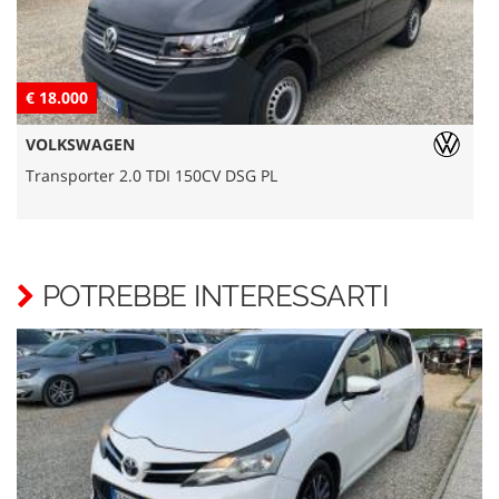
€ 18.000
€
VOLKSWAGEN
Transporter 2.0 TDI 150CV DSG PL
L
POTREBBE INTERESSARTI