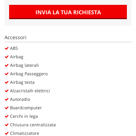
Salva
le
INVIA LA TUA RICHIESTA
impostazioni
Accessori
ABS
Airbag
Airbag laterali
Airbag Passeggero
Airbag testa
Alzacristalli elettrici
Autoradio
Boardcomputer
Cerchi in lega
Chiusura centralizzata
Climatizzatore