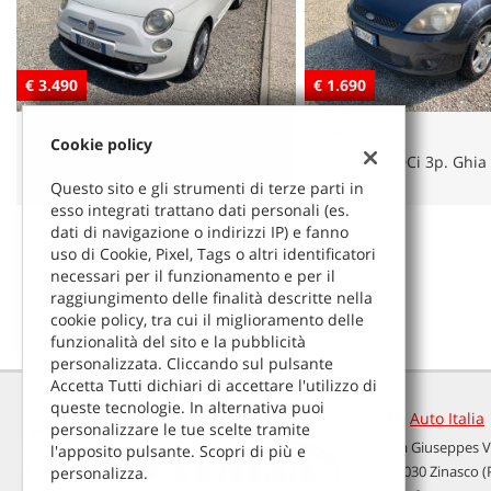
tracciamento
che
adottiamo
per
€ 1.690
€ 3.490
offrire
le
FORD
RENAULT
funzionalità
Cookie policy
e
Fiesta 1.4 TDCi 3p. Ghia
Clio 1.2 16V 5 porte Live
svolgere
Questo sito e gli strumenti di terze parti in
le
esso integrati trattano dati personali (es.
attività
dati di navigazione o indirizzi IP) e fanno
di
uso di Cookie, Pixel, Tags o altri identificatori
seguito
necessari per il funzionamento e per il
descritte.
raggiungimento delle finalità descritte nella
Per
cookie policy, tra cui il miglioramento delle
ottenere
funzionalità del sito e la pubblicità
maggiori
personalizzata. Cliccando sul pulsante
informazioni
Accetta Tutti dichiari di accettare l'utilizzo di
sull'utilità
queste tecnologie. In alternativa puoi
Auto Italia
e
personalizzare le tue scelte tramite
sul
Via Giuseppes V
l'apposito pulsante. Scopri di più e
Leggi
funzionamento
27030 Zinasco (
personalizza.
la
di