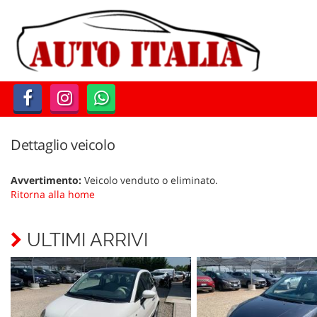
Le
tue
preferenze
di
consenso
Il
seguente
pannello
Dettaglio veicolo
ti
consente
Avvertimento:
Veicolo venduto o eliminato.
di
Ritorna alla home
esprimere
le
tue
ULTIMI ARRIVI
preferenze
di
consenso
alle
tecnologie
di