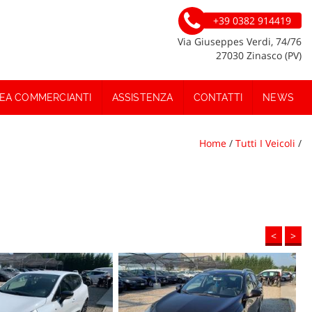
+39 0382 914419
Via Giuseppes Verdi, 74/76
27030 Zinasco (PV)
EA COMMERCIANTI
ASSISTENZA
CONTATTI
NEWS
Home
/
Tutti I Veicoli
/
<
>