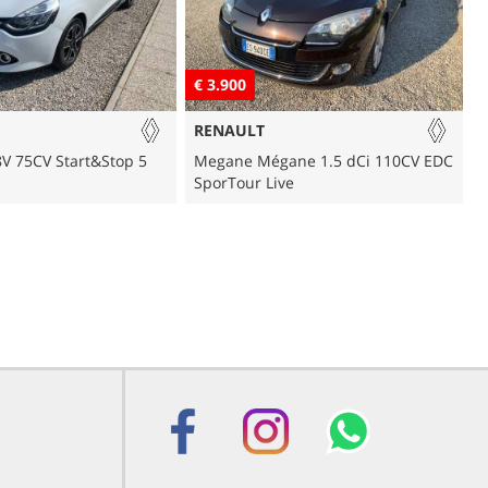
€ 4.690
€
MERCEDES-BENZ
ne 1.5 dCi 110CV EDC
A 160 BlueEFFICIENCY Avantgarde
ve