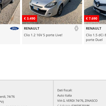
€ 7.690
€ 3.900
RENAULT
RENAULT
!
Clio 1.5 dCi 8V 75CV Start&Stop 5
Megane Méga
porte Duel
SporTour Li
Dati fiscali:
Auto Italia
erdi, 74/76
VIA G. VERDI 74/76, ZINASCO
PV)
C.F/P.IVA:
02603520186