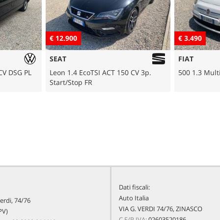
€ 12.900
€ 3.490
SEAT
FIAT
V DSG PL
Leon 1.4 EcoTSI ACT 150 CV 3p.
500 1.3 Multij
Start/Stop FR
Dati fiscali:
Auto Italia
erdi, 74/76
VIA G. VERDI 74/76, ZINASCO
PV)
C.F/P.IVA:
02603520186