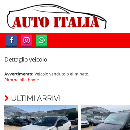
Le
tue
preferenze
di
consenso
Il
seguente
pannello
Dettaglio veicolo
ti
consente
Avvertimento:
Veicolo venduto o eliminato.
di
Ritorna alla home
esprimere
le
tue
ULTIMI ARRIVI
preferenze
di
consenso
alle
tecnologie
di