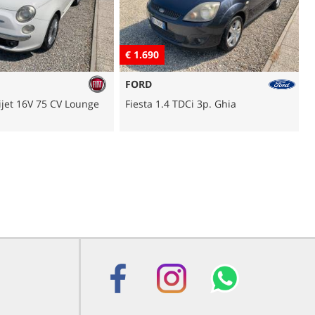
€ 1.690
€ 
FORD
RE
et 16V 75 CV Lounge
Fiesta 1.4 TDCi 3p. Ghia
Cli