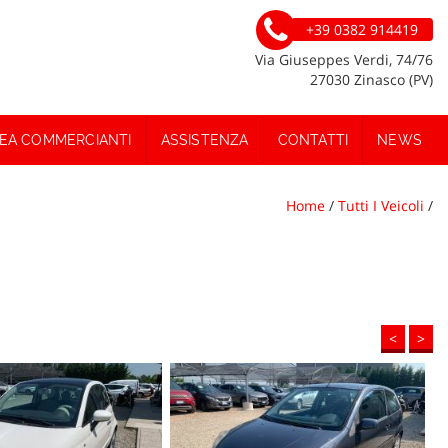
+39 0382 914419
Via Giuseppes Verdi, 74/76
27030 Zinasco (PV)
EA COMMERCIANTI
ASSISTENZA
CONTATTI
NEWS
Home
/
Tutti I Veicoli
/
<
>