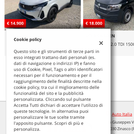
tracciamento
che
adottiamo
per
€ 14.900
€ 18.000
offrire
le
PEUGEOT
VOLKSWAGEN
funzionalità
Cookie policy
e
3008 BlueHDi 130 S&S Allure Pack
Transporter 2.0 TDI 150C
svolgere
Questo sito e gli strumenti di terze parti in
le
esso integrati trattano dati personali (es.
attività
dati di navigazione o indirizzi IP) e fanno
di
uso di Cookie, Pixel, Tags o altri identificatori
seguito
necessari per il funzionamento e per il
descritte.
raggiungimento delle finalità descritte nella
Per
cookie policy, tra cui il miglioramento delle
ottenere
funzionalità del sito e la pubblicità
maggiori
personalizzata. Cliccando sul pulsante
informazioni
Accetta Tutti dichiari di accettare l'utilizzo di
sull'utilità
queste tecnologie. In alternativa puoi
Auto Italia
e
personalizzare le tue scelte tramite
sul
Via Giuseppes V
l'apposito pulsante. Scopri di più e
Leggi
funzionamento
27030 Zinasco (
personalizza.
la
di