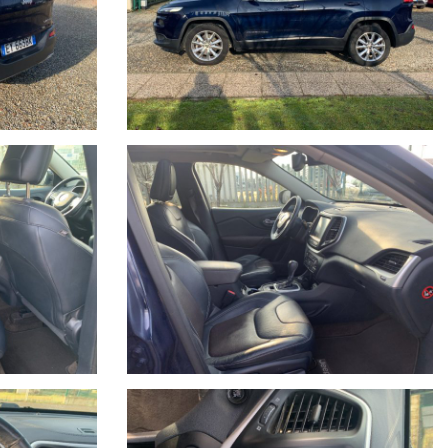
ull’annuncio.
anto impegno contrattuale. Per poter offrire il massimo servizio è