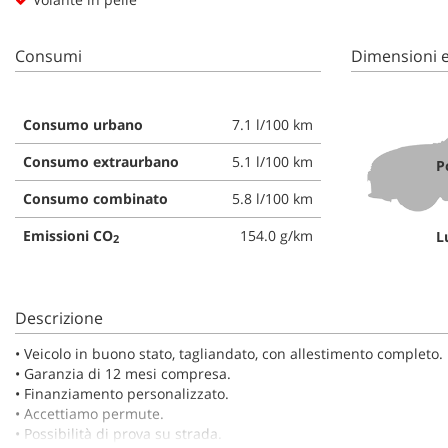
tta
ti
Consumi
Dimensioni e
mpre
Cookie necessari
litato
Consumo urbano
7.1 l/100 km
Consumo extraurbano
5.1 l/100 km
Cookie delle preferenze
P
Consumo combinato
5.8 l/100 km
Cookie per il miglioramento dell'esperienza utente
Emissioni CO
154.0 g/km
L
2
Cookie analitici
Cookie di marketing
Descrizione
•⁠ ⁠Veicolo in buono stato, tagliandato, con allestimento completo.
•⁠ ⁠Garanzia di 12 mesi compresa.
•⁠ ⁠Finanziamento personalizzato.
•⁠ ⁠Accettiamo permute.
•⁠ ⁠Possibilità di prova su strada.