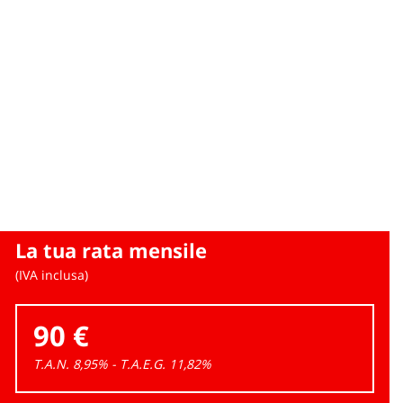
La tua rata mensile
(IVA inclusa)
90 €
T.A.N. 8,95% - T.A.E.G.
11,82
%