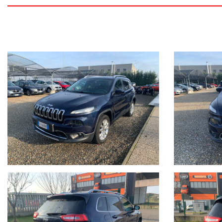
•⁠ ⁠Acquistiamo la vostra auto in contanti, senza obbligo di acqu
IL PREZZO DELLA VETTURA NON E' VINCOLATO A NESSUN TIPO 
* * *
ESPERIENZA VENTENNALE , SERIETA' E COMPETENZA, CERTIFIC
LE GARANZIE RILASCIATE SONO UTILIZZABILI IN TUTTO IL TERR
FINANZIAMENTI PERSONALIZZABILI CON TASSI AGEVOLATI E PACC
Il prezzo indicato del veicolo non include i seguenti costi, che re
•Tagliando di manutenzione ordinaria (se necessario)
•Revisione ministeriale (se in scadenza)
•Eventuali interventi o ripristini meccanici ed estetici non
specificamente indicati nell’annuncio
•Passaggio di proprieta
Il veicolo viene venduto nello stato in cui si trova, con possibil