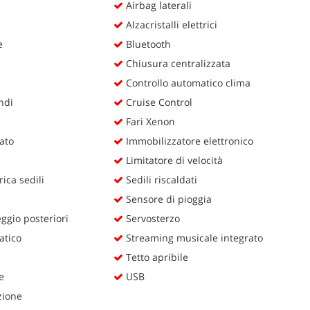
Airbag laterali
Alzacristalli elettrici
e
Bluetooth
Chiusura centralizzata
Controllo automatico clima
ndi
Cruise Control
Fari Xenon
lato
Immobilizzatore elettronico
Limitatore di velocità
ica sedili
Sedili riscaldati
Sensore di pioggia
ggio posteriori
Servosterzo
atico
Streaming musicale integrato
Tetto apribile
e
USB
zione