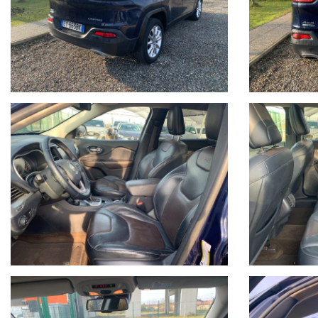
Si consiglia di verificare la disponibilità effettiva della vettura
Auto Italia si scusa per eventuali imprecisioni dovessero verifica
gradito un contatto telefonico per ottenere conferma su dotazion