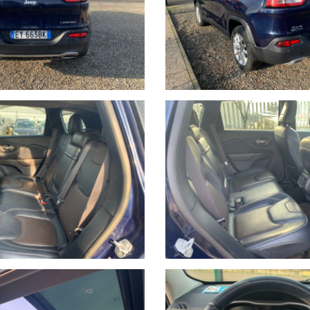
 previo invio mail oppure contattando i numeri di telefono segnalati s
rsi nelle descrizioni dei veicoli offerti, che non rappresentano pert
i e disponibilità