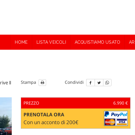
HOME
LISTA VEICOLI
ACQUISTIAMO USATO
AR
ive II
Stampa
Condividi
PREZZO
6.990 €
PRENOTALA ORA
Con un acconto di 200€