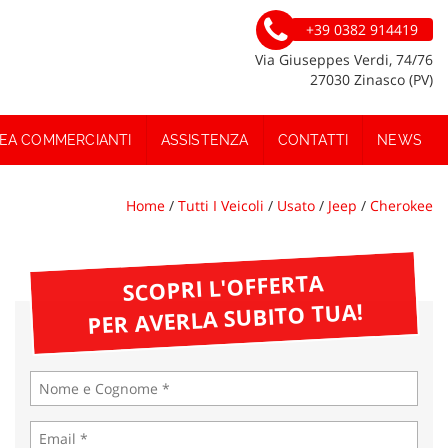
+39 0382 914419
Via Giuseppes Verdi, 74/76
27030 Zinasco (PV)
EA COMMERCIANTI
ASSISTENZA
CONTATTI
NEWS
Home
/
Tutti I Veicoli
/
Usato
/
Jeep
/
Cherokee
SCOPRI L'OFFERTA
PER AVERLA SUBITO TUA!