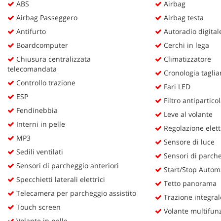
ABS
Airbag
questi
Airbag Passeggero
Airbag testa
strumenti
di
Antifurto
Autoradio digital
tracciamento
Boardcomputer
Cerchi in lega
si
rimanda
Chiusura centralizzata
Climatizzatore
alla
telecomandata
Cronologia taglia
cookie
Controllo trazione
Fari LED
policy.
ESP
Puoi
Filtro antipartico
rivedere
Fendinebbia
Leve al volante
e
Interni in pelle
modificare
Regolazione elettr
le
MP3
Sensore di luce
tue
Sedili ventilati
Sensori di parche
scelte
Sensori di parcheggio anteriori
in
Start/Stop Autom
qualsiasi
Specchietti laterali elettrici
Tetto panorama
momento.
Telecamera per parcheggio assistito
Trazione integral
Touch screen
Volante multifun
Volante in pelle