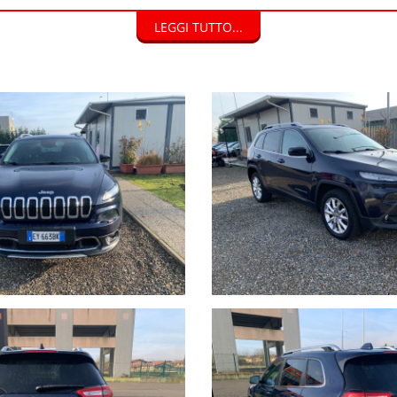
isto, con pagamento veloce e immediato.
LEGGI TUTTO...
DI FINANZIAMENTO.
HIAMO CON DOCUMENTI TUTTE LE AUTO NEL SUO STATO D'USO E C
ITORIO EUROPEO.
HETTI ASSICURATIVI INLCUSI .
stano a carico dell’acquirente:
ità di visione e prova su appuntamento.