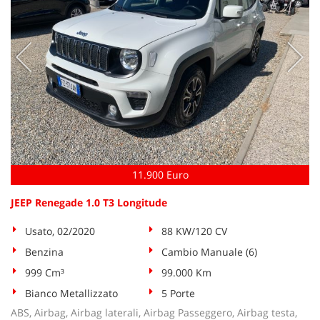
11.900 Euro
JEEP Renegade 1.0 T3 Longitude
Usato, 02/2020
88 KW/120 CV
Benzina
Cambio Manuale (6)
999 Cm³
99.000 Km
Bianco Metallizzato
5 Porte
ABS, Airbag, Airbag laterali, Airbag Passeggero, Airbag testa,