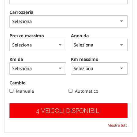
tracciamento
che
Carrozzeria
adottiamo
per
offrire
le
Prezzo massimo
Anno da
funzionalità
e
svolgere
le
Km da
Km massimo
attività
di
seguito
descritte.
Cambio
Per
Manuale
Automatico
ottenere
maggiori
informazioni
4 VEICOLI DISPONIBILI
sull'utilità
e
sul
Mostra tutti
funzionamento
di