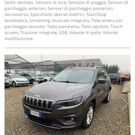
Sedili ventilati, Sensore di luce, Sensore di pioggia, Sensori di
Salva
parcheggio anteriori, Sensori di parcheggio posteriori,
le
Servosterzo, Specchietti laterali elettrici, Start/Stop
impostazioni
Automatico, Streaming musicale integrato, Telecamera per
parcheggio assistito, Tetto panorama, Tetto apribile, Touch
screen, Trazione integrale, USB, Volante in pelle, Volante
multifunzione