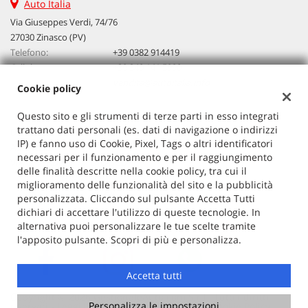
Auto Italia
Via Giuseppes Verdi, 74/76
27030 Zinasco (PV)
Telefono:
+39 0382 914419
Cellulare:
+39 340 141 5990
Email:
vendita@autoitalia.info
Cookie policy
Questo sito e gli strumenti di terze parti in esso integrati
trattano dati personali (es. dati di navigazione o indirizzi
Dati fiscali:
IP) e fanno uso di Cookie, Pixel, Tags o altri identificatori
Auto Italia
necessari per il funzionamento e per il raggiungimento
VIA G. VERDI 74/76, ZINASCO
delle finalità descritte nella cookie policy, tra cui il
C.F/P.IVA:
02603520186
miglioramento delle funzionalità del sito e la pubblicità
Registro delle imprese:
PV
personalizzata. Cliccando sul pulsante Accetta Tutti
dichiari di accettare l'utilizzo di queste tecnologie. In
alternativa puoi personalizzare le tue scelte tramite
l'apposito pulsante. Scopri di più e personalizza.
Accetta tutti
Copyright © 2026 GestionaleAuto.com S.r.l., Tutti i diritti
Personalizza le impostazioni
riservati -
Leggi l'informativa sulla privacy
-
Cookie Policy