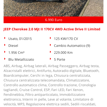
tta
ti
6.990 Euro
mpre
Cookie necessari
litato
JEEP Cherokee 2.0 Mjt II 170CV 4WD Active Drive II Limited
Cookie delle preferenze
Usato, 01/2015
125 KW/170 CV
Diesel
Cambio Automatico (9)
Cookie per il miglioramento dell'esperienza utente
1.956 Cm³
229.000 Km
Cookie analitici
Blu Metallizzato
5 Porte
ABS, Airbag, Airbag laterali, Airbag Passeggero, Airbag testa,
Cookie di marketing
Alzacristalli elettrici, Antifurto, Autoradio digitale, Bluetooth,
Boardcomputer, Cerchi in lega, Chiusura centralizzata,
Chiusura centralizzata telecomandata, Climatizzatore,
Controllo automatico clima, Controllo trazione, Cronologia
Leggi
tagliandi, Cruise Control, ESP, Fari LED, Fari Xenon,
la
Fendinebbia, Filtro antiparticolato, Immobilizzatore
cookie
elettronico, Interni in pelle, Leve al volante, Limitatore di
policy
velocità, MP3, Regolazione elettrica sedili, Sedili riscaldati,