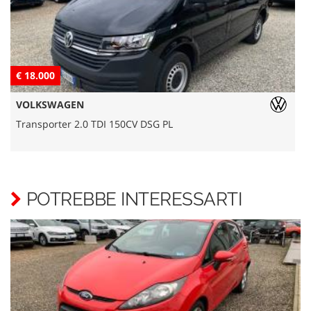
€ 18.000
€
VOLKSWAGEN
Transporter 2.0 TDI 150CV DSG PL
L
POTREBBE INTERESSARTI