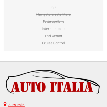
ESP
Navigatore satellitare
Tetto apribile
Interni in pelle
Fari Xenon
Cruise Control
Auto Italia