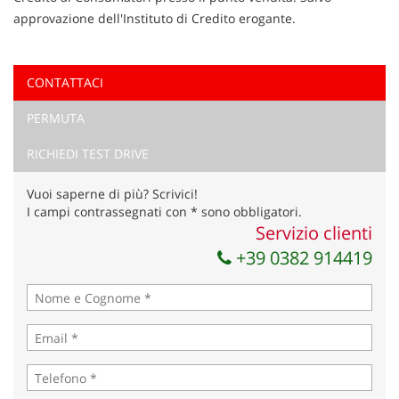
approvazione dell'Instituto di Credito erogante.
CONTATTACI
Ho letto e accetto
l'informativa privacy
*
PERMUTA
Acconsento al trattamento dei miei dati per finalità di
marketing
RICHIEDI TEST DRIVE
Invia la tua richiesta
Vuoi saperne di più? Scrivici!
I campi contrassegnati con * sono obbligatori.
Servizio clienti
+39 0382 914419