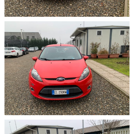
FINANZIAMENTI PERSONALIZZABILI CON TASSI AGEVOLATI E
PACCHETTI ASSICURATIVI INLCUSI.
Il prezzo indicato del veicolo non include i seguenti costi, che
restano a carico dell’acquirente:
•Tagliando di manutenzione ordinaria (se necessario)
•Revisione ministeriale (se in scadenza)
•Eventuali interventi o ripristini meccanici ed estetici non
specificamente indicati nell’annuncio
•Passaggio di proprieta
Il veicolo viene venduto nello stato in cui si trova, con
possibilità di visione e prova su appuntamento.
Si consiglia di verificare la disponibilità effettiva della vettura
previo invio mail oppure contattando i numeri di telefono
segnalati sull’annuncio.
Auto Italia si scusa per eventuali imprecisioni dovessero
verificarsi nelle descrizioni dei veicoli offerti, che non
rappresentano pertanto impegno contrattuale. Per poter