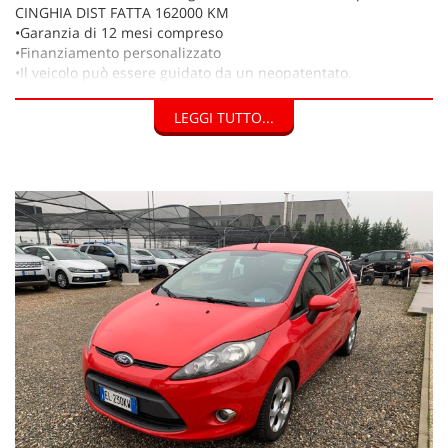
CINGHIA DIST FATTA 162000 KM
•Garanzia di 12 mesi compreso
•Finanziamento personalizzato
•Il veicolo può essere guidato da un neopatentato.
•Accettiamo permute
•Possibilità di prova su strada
LEGGI TUTTO...
•Acquistiamo la vostra auto in contanti senza obbligo di
acquisto,
pagamento veloce e immediato
IL PREZZO DELLA VETTURA NON E' VINCOLATO A NESSUN TIPO
DI FINANZIAMENTO.
* * *
ESPERIENZA VENTENNALE , SERIETA' E COMPETENZA,
CERTIFICHIAMO CON DOCUMENTI TUTTE LE AUTO NEL SUO
STATO D'USO E CON IL SUO CHILOMETRAGGIO EFFETTIVO.
LE GARANZIE RILASCIATE SONO UTILIZZABILI IN TUTTO IL
TERRITORIO EUROPEO.