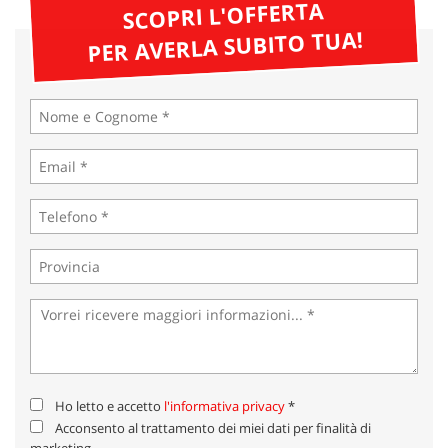
tta
SCOPRI L'OFFERTA
ti
PER AVERLA SUBITO TUA!
mpre
Cookie necessari
litato
Cookie delle preferenze
Cookie per il miglioramento dell'esperienza utente
Cookie analitici
Cookie di marketing
Leggi
la
cookie
Ho letto e accetto
l'informativa privacy
*
policy
Acconsento al trattamento dei miei dati per finalità di
marketing