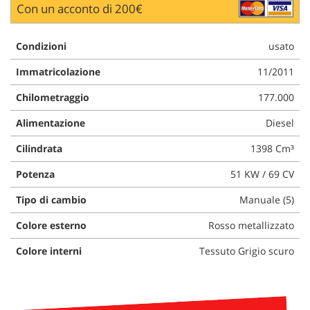
Con un acconto di 200€
questi
strumenti
di
Condizioni
usato
tracciamento
si
Immatricolazione
11/2011
rimanda
alla
Chilometraggio
177.000
cookie
Alimentazione
Diesel
policy.
Puoi
Cilindrata
1398 Cm³
rivedere
e
Potenza
51 KW / 69 CV
modificare
le
Tipo di cambio
Manuale (5)
tue
scelte
Colore esterno
Rosso metallizzato
in
qualsiasi
Colore interni
Tessuto Grigio scuro
momento.