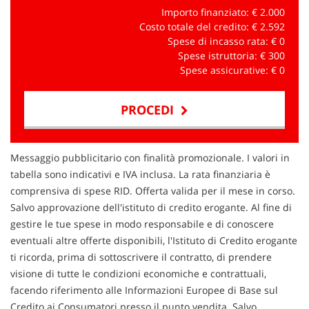
Importo finanziato: €
2.000
Costo totale del credito: €
2.592
Spese di incasso rata: €
0
Spese istruttoria: €
300
Spese assicurative: €
0
PROCEDI
Contattaci
Messaggio pubblicitario con finalità promozionale. I valori in
tabella sono indicativi e IVA inclusa. La rata finanziaria è
comprensiva di spese RID. Offerta valida per il mese in corso.
Salvo approvazione dell'istituto di credito erogante. Al fine di
gestire le tue spese in modo responsabile e di conoscere
eventuali altre offerte disponibili, l'Istituto di Credito erogante
ti ricorda, prima di sottoscrivere il contratto, di prendere
visione di tutte le condizioni economiche e contrattuali,
facendo riferimento alle Informazioni Europee di Base sul
Credito ai Consumatori presso il punto vendita. Salvo