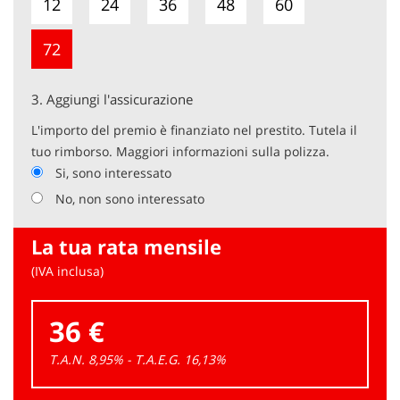
12
24
36
48
60
72
3.
Aggiungi l'assicurazione
L'importo del premio è finanziato nel prestito. Tutela il
tuo rimborso. Maggiori informazioni sulla polizza.
Si, sono interessato
No, non sono interessato
La tua rata mensile
(IVA inclusa)
36 €
T.A.N. 8,95% - T.A.E.G.
16,13
%