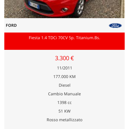
FORD
Fiesta 1.4 TDCi 70CV 5p. Titanium.Bs.
3.300 €
11/2011
177.000 KM
Diesel
Cambio Manuale
1398 cc
51 KW
Rosso metallizzato