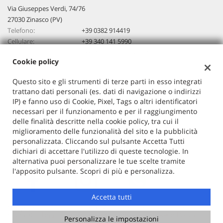
Via Giuseppes Verdi, 74/76
27030 Zinasco (PV)
Telefono:
+39 0382 914419
Cellulare:
+39 340 141 5990
Email:
vendita@autoitalia.info
Cookie policy
Questo sito e gli strumenti di terze parti in esso integrati
Dati fiscali:
trattano dati personali (es. dati di navigazione o indirizzi
Auto Italia
IP) e fanno uso di Cookie, Pixel, Tags o altri identificatori
VIA G. VERDI 74/76, ZINASCO
necessari per il funzionamento e per il raggiungimento
C.F/P.IVA:
02603520186
delle finalità descritte nella cookie policy, tra cui il
miglioramento delle funzionalità del sito e la pubblicità
Registro delle imprese:
PV
personalizzata. Cliccando sul pulsante Accetta Tutti
dichiari di accettare l'utilizzo di queste tecnologie. In
alternativa puoi personalizzare le tue scelte tramite
l'apposito pulsante. Scopri di più e personalizza.
Accetta tutti
Copyright © 2026 GestionaleAuto.com S.r.l., Tutti i diritti
riservati -
Leggi l'informativa sulla privacy
-
Cookie Policy
Personalizza le impostazioni