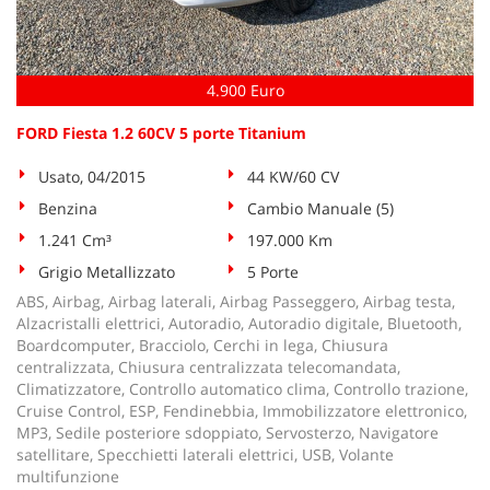
tta
ti
4.900 Euro
mpre
Cookie necessari
litato
FORD Fiesta 1.2 60CV 5 porte Titanium
Cookie delle preferenze
Usato, 04/2015
44 KW/60 CV
Benzina
Cambio Manuale (5)
Cookie per il miglioramento dell'esperienza utente
1.241 Cm³
197.000 Km
Cookie analitici
Grigio Metallizzato
5 Porte
ABS, Airbag, Airbag laterali, Airbag Passeggero, Airbag testa,
Cookie di marketing
Alzacristalli elettrici, Autoradio, Autoradio digitale, Bluetooth,
Boardcomputer, Bracciolo, Cerchi in lega, Chiusura
centralizzata, Chiusura centralizzata telecomandata,
Climatizzatore, Controllo automatico clima, Controllo trazione,
Leggi
Cruise Control, ESP, Fendinebbia, Immobilizzatore elettronico,
la
MP3, Sedile posteriore sdoppiato, Servosterzo, Navigatore
cookie
satellitare, Specchietti laterali elettrici, USB, Volante
policy
multifunzione