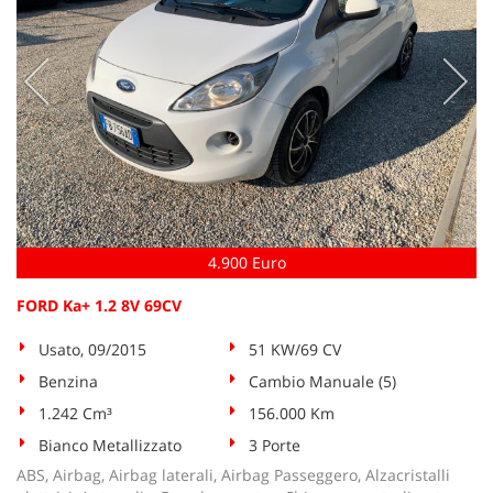
4.900 Euro
FORD Ka+ 1.2 8V 69CV
Usato, 09/2015
51 KW/69 CV
Benzina
Cambio Manuale (5)
1.242 Cm³
156.000 Km
Bianco Metallizzato
3 Porte
ABS, Airbag, Airbag laterali, Airbag Passeggero, Alzacristalli