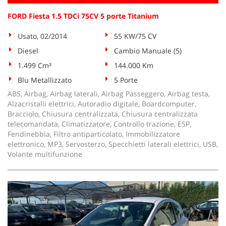
FORD Fiesta 1.5 TDCi 75CV 5 porte Titanium
Usato, 02/2014
55 KW/75 CV
Diesel
Cambio Manuale (5)
1.499 Cm³
144.000 Km
Blu Metallizzato
5 Porte
ABS, Airbag, Airbag laterali, Airbag Passeggero, Airbag testa,
Alzacristalli elettrici, Autoradio digitale, Boardcomputer,
Bracciolo, Chiusura centralizzata, Chiusura centralizzata
telecomandata, Climatizzatore, Controllo trazione, ESP,
Fendinebbia, Filtro antiparticolato, Immobilizzatore
elettronico, MP3, Servosterzo, Specchietti laterali elettrici, USB,
Volante multifunzione