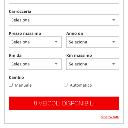
tracciamento
che
Carrozzeria
adottiamo
per
offrire
le
Prezzo massimo
Anno da
funzionalità
e
svolgere
le
Km da
Km massimo
attività
di
seguito
descritte.
Cambio
Per
Manuale
Automatico
ottenere
maggiori
informazioni
8 VEICOLI DISPONIBILI
sull'utilità
e
sul
Mostra tutti
funzionamento
di