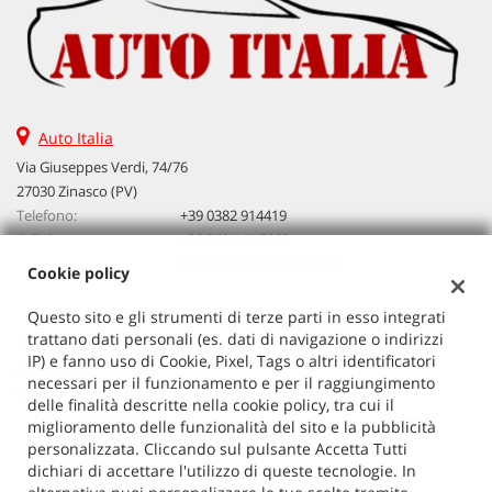
Auto Italia
Via Giuseppes Verdi, 74/76
27030 Zinasco (PV)
Telefono:
+39 0382 914419
Cellulare:
+39 340 141 5990
Email:
vendita@autoitalia.info
Cookie policy
Questo sito e gli strumenti di terze parti in esso integrati
trattano dati personali (es. dati di navigazione o indirizzi
Dati fiscali:
IP) e fanno uso di Cookie, Pixel, Tags o altri identificatori
Auto Italia
necessari per il funzionamento e per il raggiungimento
VIA G. VERDI 74/76, ZINASCO
delle finalità descritte nella cookie policy, tra cui il
C.F/P.IVA:
02603520186
miglioramento delle funzionalità del sito e la pubblicità
Registro delle imprese:
PV
personalizzata. Cliccando sul pulsante Accetta Tutti
dichiari di accettare l'utilizzo di queste tecnologie. In