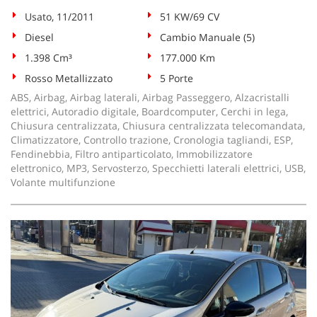
Usato, 11/2011
51 KW/69 CV
Diesel
Cambio Manuale (5)
1.398 Cm³
177.000 Km
Rosso Metallizzato
5 Porte
ABS, Airbag, Airbag laterali, Airbag Passeggero, Alzacristalli
elettrici, Autoradio digitale, Boardcomputer, Cerchi in lega,
Chiusura centralizzata, Chiusura centralizzata telecomandata,
Climatizzatore, Controllo trazione, Cronologia tagliandi, ESP,
Fendinebbia, Filtro antiparticolato, Immobilizzatore
elettronico, MP3, Servosterzo, Specchietti laterali elettrici, USB,
Volante multifunzione