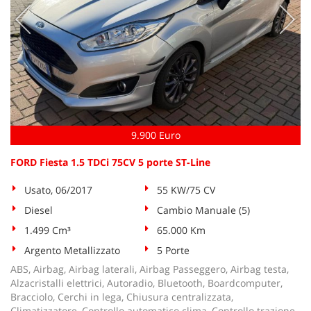
9.900 Euro
FORD Fiesta 1.5 TDCi 75CV 5 porte ST-Line
Usato, 06/2017
55 KW/75 CV
Diesel
Cambio Manuale (5)
1.499 Cm³
65.000 Km
Argento Metallizzato
5 Porte
ABS, Airbag, Airbag laterali, Airbag Passeggero, Airbag testa,
Alzacristalli elettrici, Autoradio, Bluetooth, Boardcomputer,
Bracciolo, Cerchi in lega, Chiusura centralizzata,
Climatizzatore, Controllo automatico clima, Controllo trazione,