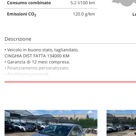
tta
Consumo combinato
5.2 l/100 km
ti
Emissioni CO
120.0 g/km
L
2
mpre
Cookie necessari
litato
Descrizione
Cookie delle preferenze
•⁠ ⁠Veicolo in buono stato, tagliandato,
CINGHIA DIST FATTA 134000 KM
•⁠ ⁠Garanzia di 12 mesi compresa.
Cookie per il miglioramento dell'esperienza utente
•⁠ ⁠Finanziamento personalizzato.
•⁠ ⁠Accettiamo permute.
Cookie analitici
•⁠ ⁠Possibilità di prova su strada.
•⁠ ⁠Acquistiamo la vostra auto in contanti, senza obbligo di acqu
•Il veicolo può essere guidato da un neopatentato.
Cookie di marketing
IL PREZZO DELLA VETTURA NON E' VINCOLATO A NESSUN TIPO 
* * *