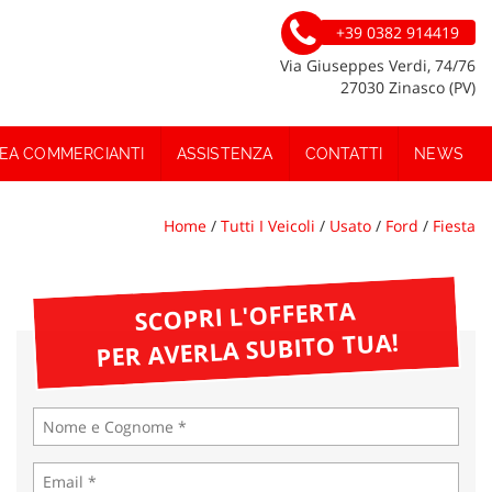
+39 0382 914419
Via Giuseppes Verdi, 74/76
27030 Zinasco (PV)
EA COMMERCIANTI
ASSISTENZA
CONTATTI
NEWS
Home
/
Tutti I Veicoli
/
Usato
/
Ford
/
Fiesta
SCOPRI L'OFFERTA
PER AVERLA SUBITO TUA!