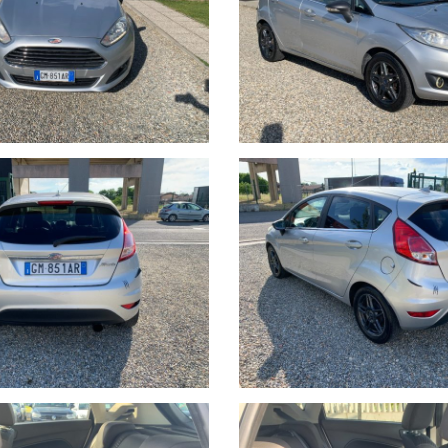
HIAMO CON DOCUMENTI TUTTE LE AUTO NEL SUO STATO D'USO E C
ITORIO EUROPEO.
HETTI ASSICURATIVI INLCUSI.
stano a carico dell’acquirente:
ità di visione e prova su appuntamento.
 previo invio mail oppure contattando i numeri di telefono segnalati s
rsi nelle descrizioni dei veicoli offerti, che non rappresentano pert
i e disponibilità