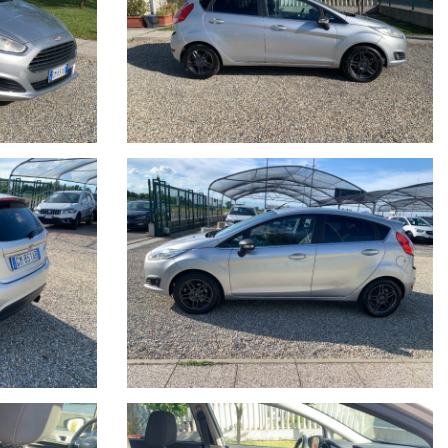
ON IL SUO CHILOMETRAGGIO EFFETTIVO.
ull’annuncio.
anto impegno contrattuale. Per poter offrire il massimo servizio è