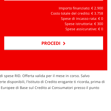
Importo finanziato: €
2.900
Costo totale del credito: €
3.758
Spese di incasso rata: €
0
Spese istruttoria: €
300
Spese assicurative: €
0
PROCEDI
di spese RID. Offerta valida per il mese in corso. Salvo
te disponibili, l'Istituto di Credito erogante ti ricorda, prima di
ni Europee di Base sul Credito ai Consumatori presso il punto