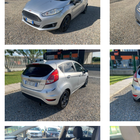
ESPERIENZA VENTENNALE , SERIETA' E COMPETENZA, CERTIFIC
LE GARANZIE RILASCIATE SONO UTILIZZABILI IN TUTTO IL TERR
FINANZIAMENTI PERSONALIZZABILI CON TASSI AGEVOLATI E PACC
Il prezzo indicato del veicolo non include i seguenti costi, che re
•Tagliando di manutenzione ordinaria (se necessario)
•Revisione ministeriale (se in scadenza)
•Eventuali interventi o ripristini meccanici ed estetici non
specificamente indicati nell’annuncio
•Passaggio di proprieta
Il veicolo viene venduto nello stato in cui si trova, con possibil
Si consiglia di verificare la disponibilità effettiva della vettura
Auto Italia si scusa per eventuali imprecisioni dovessero verifica
gradito un contatto telefonico per ottenere conferma su dotazion