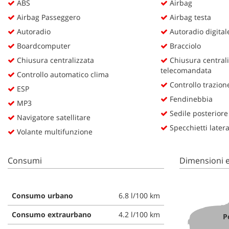
ABS
Airbag
questi
Airbag Passeggero
Airbag testa
strumenti
di
Autoradio
Autoradio digital
tracciamento
Boardcomputer
Bracciolo
si
Chiusura centralizzata
Chiusura centrali
rimanda
telecomandata
alla
Controllo automatico clima
cookie
Controllo trazion
ESP
policy.
Fendinebbia
Puoi
MP3
rivedere
Sedile posteriore
Navigatore satellitare
e
Specchietti lateral
Volante multifunzione
modificare
le
tue
Consumi
Dimensioni e
scelte
in
qualsiasi
momento.
Consumo urbano
6.8 l/100 km
Consumo extraurbano
4.2 l/100 km
P