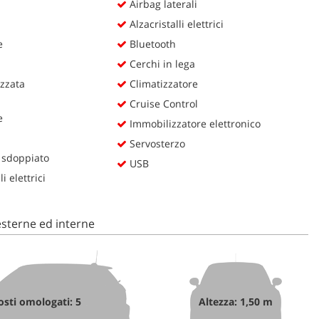
Airbag laterali
Alzacristalli elettrici
e
Bluetooth
Cerchi in lega
zzata
Climatizzatore
Cruise Control
e
Immobilizzatore elettronico
Servosterzo
 sdoppiato
USB
i elettrici
sterne ed interne
osti omologati: 5
Altezza: 1,50 m