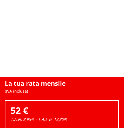
La tua rata mensile
(IVA inclusa)
52 €
T.A.N. 8,95% - T.A.E.G.
13,80
%