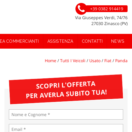
+39 0382 914419
Via Giuseppes Verdi, 74/76
27030 Zinasco (PV)
EA COMMERCIANTI
ASSISTENZA
CONTATTI
NEWS
Home
/
Tutti I Veicoli
/
Usato
/
Fiat
/
Panda
SCOPRI L'OFFERTA
PER AVERLA SUBITO TUA!