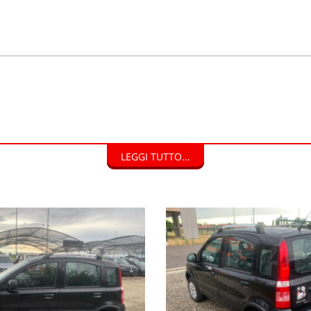
isto, con pagamento veloce e immediato.
LEGGI TUTTO...
DI FINANZIAMENTO.
HIAMO CON DOCUMENTI TUTTE LE AUTO NEL SUO STATO D'USO E C
ITORIO EUROPEO.