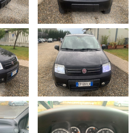
ull’annuncio.
anto impegno contrattuale. Per poter offrire il massimo servizio è