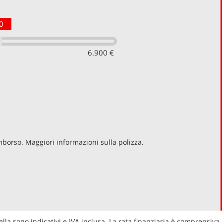
0
6.900 €
imborso. Maggiori informazioni sulla polizza.
ella sono indicativi e IVA inclusa. La rata finanziaria è comprensiva 