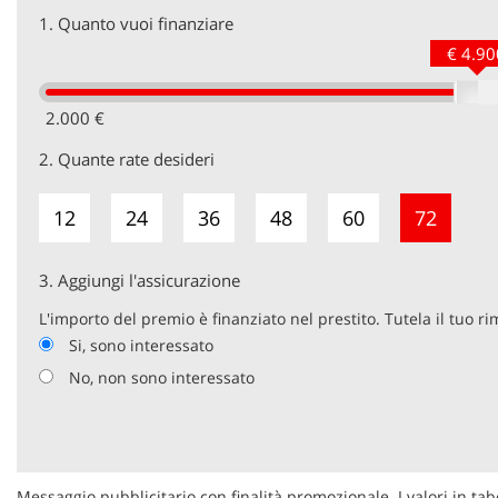
1.
Quanto vuoi finanziare
€ 4.90
2.000 €
2.
Quante rate desideri
12
24
36
48
60
72
3.
Aggiungi l'assicurazione
L'importo del premio è finanziato nel prestito. Tutela il tuo r
Si, sono interessato
No, non sono interessato
Messaggio pubblicitario con finalità promozionale. I valori in tab