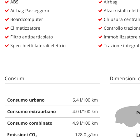
ABS
Airbag
questi
Airbag Passeggero
Alzacristalli elettr
strumenti
di
Boardcomputer
Chiusura centrali
tracciamento
Climatizzatore
Controllo trazion
si
Filtro antiparticolato
Immobilizzatore e
rimanda
alla
Specchietti laterali elettrici
Trazione integral
cookie
policy.
Puoi
rivedere
e
Consumi
Dimensioni e
modificare
le
tue
scelte
Consumo urbano
6.4 l/100 km
in
Consumo extraurbano
4.0 l/100 km
qualsiasi
P
momento.
Consumo combinato
4.9 l/100 km
Emissioni CO
128.0 g/km
L
2