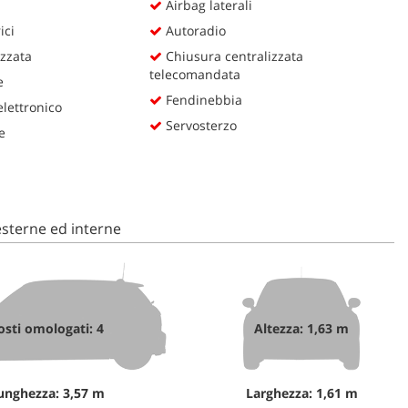
Airbag laterali
ici
Autoradio
zzata
Chiusura centralizzata
telecomandata
e
Fendinebbia
lettronico
Servosterzo
e
sterne ed interne
osti omologati: 4
Altezza: 1,63 m
unghezza: 3,57 m
Larghezza: 1,61 m