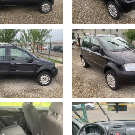
HETTI ASSICURATIVI INLCUSI.
stano a carico dell’acquirente:
ità di visione e prova su appuntamento.
 previo invio mail oppure contattando i numeri di telefono segnalati s
rsi nelle descrizioni dei veicoli offerti, che non rappresentano pert
i e disponibilità