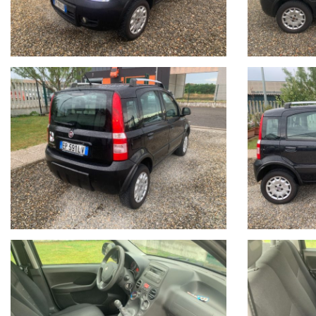
FINANZIAMENTI PERSONALIZZABILI CON TASSI AGEVOLATI E PACC
Il prezzo indicato del veicolo non include i seguenti costi, che re
•Tagliando di manutenzione ordinaria (se necessario)
•Revisione ministeriale (se in scadenza)
•Eventuali interventi o ripristini meccanici ed estetici non
specificamente indicati nell’annuncio
•Passaggio di proprieta
Il veicolo viene venduto nello stato in cui si trova, con possibil
Si consiglia di verificare la disponibilità effettiva della vettura
Auto Italia si scusa per eventuali imprecisioni dovessero verifica
gradito un contatto telefonico per ottenere conferma su dotazion