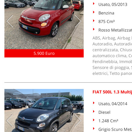
Usato, 05/2013
Benzina
875 Cm³
Rosso Metallizza
ABS, Airbag, Airbag l
Autoradio, Autoradio
centralizzata, Chius
5.900 Euro
automatico clima, Co
Fendinebbia, Immobil
Sensore di pioggia, 
elettrici, Tetto pan
FIAT 500L 1.3 Multi
Usato, 04/2014
Diesel
1.248 Cm³
Grigio Scuro Meta