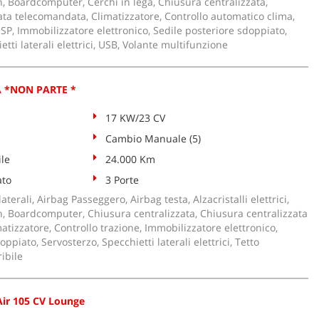
, Boardcomputer, Cerchi in lega, Chiusura centralizzata,
ata telecomandata, Climatizzatore, Controllo automatico clima,
ESP, Immobilizzatore elettronico, Sedile posteriore sdoppiato,
tti laterali elettrici, USB, Volante multifunzione
A *NON PARTE *
17 KW/23 CV
Cambio Manuale (5)
le
24.000 Km
ato
3 Porte
aterali, Airbag Passeggero, Airbag testa, Alzacristalli elettrici,
h, Boardcomputer, Chiusura centralizzata, Chiusura centralizzata
tizzatore, Controllo trazione, Immobilizzatore elettronico,
ppiato, Servosterzo, Specchietti laterali elettrici, Tetto
ibile
Air 105 CV Lounge