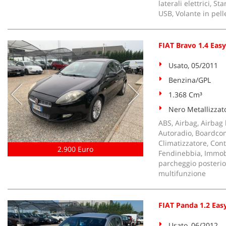
laterali elettrici, 
USB, Volante in pell
FIAT Bravo 1.4 Ea
Usato, 05/2011
Benzina/GPL
1.368 Cm³
Nero Metallizzat
ABS, Airbag, Airbag l
Autoradio, Boardcomp
Climatizzatore, Cont
2.900 Euro
Fendinebbia, Immobil
parcheggio posteriori
multifunzione
FIAT Panda 1.2 Eas
Usato, 06/2012