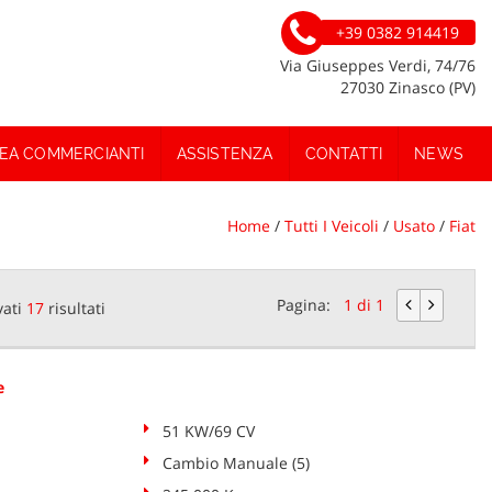
+39 0382 914419
Via Giuseppes Verdi, 74/76
27030 Zinasco (PV)
EA COMMERCIANTI
ASSISTENZA
CONTATTI
NEWS
Home
/
Tutti I Veicoli
/
Usato
/
Fiat
Pagina:
1 di 1
vati
17
risultati
e
51 KW/69 CV
Cambio Manuale (5)