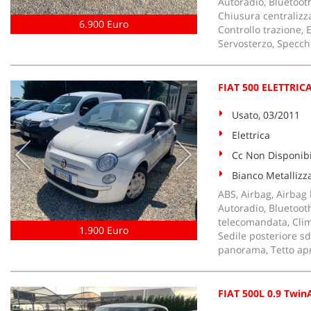
Autoradio, Bluetooth
Chiusura centralizz
6.900 Euro
Controllo trazione, 
Servosterzo, Specchie
FIAT 500 ELETTRIC
Usato, 03/2011
Elettrica
Cc Non Disponibi
Bianco Metallizz
ABS, Airbag, Airbag l
Autoradio, Bluetoot
telecomandata, Clima
1.900 Euro
Sedile posteriore sdo
panorama, Tetto apr
FIAT 500L 0.9 Twin