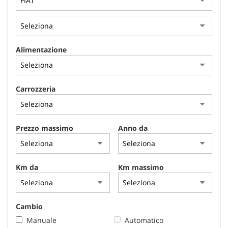
tracciamento
che
adottiamo
per
offrire
Alimentazione
le
funzionalità
e
svolgere
Carrozzeria
le
attività
di
seguito
Prezzo massimo
Anno da
descritte.
Per
ottenere
maggiori
Km da
Km massimo
informazioni
sull'utilità
e
Cambio
sul
funzionamento
Manuale
Automatico
di