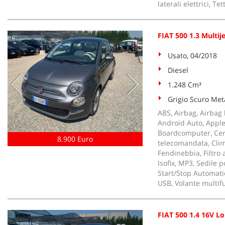
laterali elettrici, T
FIAT 500 1.3 Multij
Usato, 04/2018
Diesel
1.248 Cm³
Grigio Scuro Meta
ABS, Airbag, Airbag l
Android Auto, Apple 
Boardcomputer, Cerc
8.900 Euro
telecomandata, Clima
Fendinebbia, Filtro a
Isofix, MP3, Sedile p
Start/Stop Automati
USB, Volante multif
FIAT 500 1.4 16V L