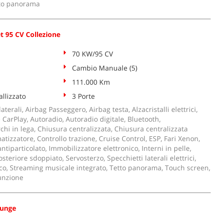
etto panorama
et 95 CV Collezione
70 KW/95 CV
Cambio Manuale (5)
111.000 Km
llizzato
3 Porte
aterali, Airbag Passeggero, Airbag testa, Alzacristalli elettrici,
CarPlay, Autoradio, Autoradio digitale, Bluetooth,
hi in lega, Chiusura centralizzata, Chiusura centralizzata
tizzatore, Controllo trazione, Cruise Control, ESP, Fari Xenon,
ntiparticolato, Immobilizzatore elettronico, Interni in pelle,
osteriore sdoppiato, Servosterzo, Specchietti laterali elettrici,
co, Streaming musicale integrato, Tetto panorama, Touch screen,
unzione
ounge