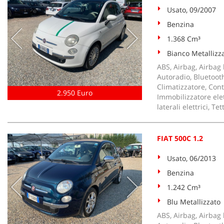
Usato, 09/2007
Benzina
1.368 Cm³
Bianco Metallizz
ABS, Airbag, Airbag l
Autoradio, Bluetooth
Climatizzatore, Cont
2.950 Euro
Immobilizzatore elet
laterali elettrici, 
FIAT 500C 1.2
Usato, 06/2013
Benzina
1.242 Cm³
Blu Metallizzato
ABS, Airbag, Airbag l