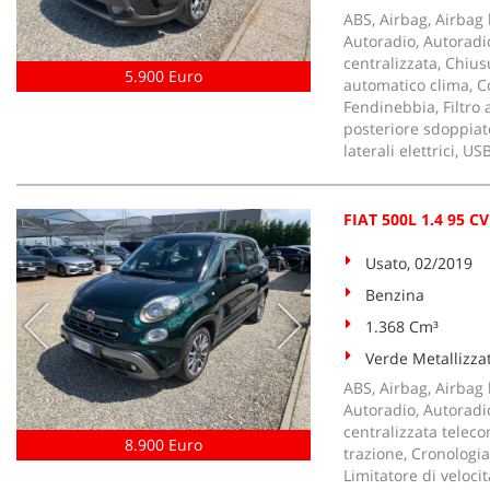
ABS, Airbag, Airbag l
Autoradio, Autoradio
centralizzata, Chius
5.900 Euro
automatico clima, Co
Fendinebbia, Filtro a
posteriore sdoppiato
laterali elettrici, U
FIAT 500L 1.4 95 CV
Usato, 02/2019
Benzina
1.368 Cm³
Verde Metallizza
ABS, Airbag, Airbag l
Autoradio, Autoradio
centralizzata teleco
8.900 Euro
trazione, Cronologia
Limitatore di veloci