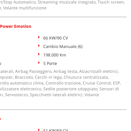
Start/Stop Automatico, Streaming musicale integrato, Touch screen,
e, Volante multifunzione
syPower Emotion
66 KW/90 CV
Cambio Manuale (6)
198.000 Km
o
5 Porte
aterali, Airbag Passeggero, Airbag testa, Alzacristalli elettrici,
uter, Bracciolo, Cerchi in lega, Chiusura centralizzata,
rollo automatico clima, Controllo trazione, Cruise Control, ESP,
izzatore elettronico, Sedile posteriore sdoppiato, Sensori di
, Servosterzo, Specchietti laterali elettrici, Volante
y
51 KW/69 CV