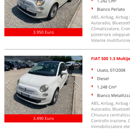
1.242 Cm³
Bianco Perlato
ABS, Airbag, Airbag l
Autoradio, Bluetooth
Climatizzatore, Cron
3.950 Euro
posteriore sdoppiato
Volante multifunzio
FIAT 500 1.3 Multij
Usato, 07/2008
Diesel
1.248 Cm³
Bianco Metallizz
ABS, Airbag, Airbag l
Autoradio, Bluetooth
Chiusura centralizz
3.490 Euro
Controllo trazione, C
Immobilizzatore elet