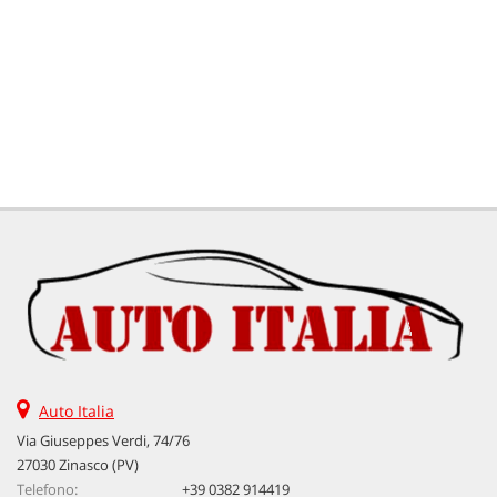
tta
ti
mpre
Cookie necessari
litato
Cookie delle preferenze
Cookie per il miglioramento dell'esperienza utente
Cookie analitici
Cookie di marketing
Leggi
Auto Italia
la
Via Giuseppes Verdi, 74/76
cookie
policy
27030 Zinasco (PV)
Telefono:
+39 0382 914419