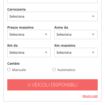
tracciamento
che
Carrozzeria
adottiamo
per
offrire
le
Prezzo massimo
Anno da
funzionalità
e
svolgere
le
Km da
Km massimo
attività
di
seguito
descritte.
Cambio
Per
Manuale
Automatico
ottenere
maggiori
informazioni
0 VEICOLI DISPONIBILI
sull'utilità
e
sul
Mostra tutti
funzionamento
di