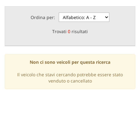
questi
strumenti
Ordina per:
di
tracciamento
si
Trovati
0
risultati
rimanda
alla
cookie
policy.
Puoi
Non ci sono veicoli per questa ricerca
rivedere
e
Il veicolo che stavi cercando potrebbe essere stato
modificare
venduto o cancellato
le
tue
scelte
in
qualsiasi
momento.