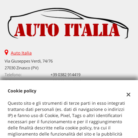
Salva
le
impostazioni
Auto Italia
Via Giuseppes Verdi, 74/76
27030 Zinasco (PV)
Telefono:
+39 0382 914419
Cellulare:
+39 340 141 5990
Email:
vendita@autoitalia.info
Cookie policy
Questo sito e gli strumenti di terze parti in esso integrati
trattano dati personali (es. dati di navigazione o indirizzi
Dati fiscali:
IP) e fanno uso di Cookie, Pixel, Tags o altri identificatori
Auto Italia
necessari per il funzionamento e per il raggiungimento
VIA G. VERDI 74/76, ZINASCO
delle finalità descritte nella cookie policy, tra cui il
C.F/P.IVA:
02603520186
miglioramento delle funzionalità del sito e la pubblicità
Registro delle imprese:
PV