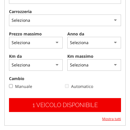
tracciamento
che
Carrozzeria
adottiamo
per
offrire
le
Prezzo massimo
Anno da
funzionalità
e
svolgere
le
Km da
Km massimo
attività
di
seguito
descritte.
Cambio
Per
Manuale
Automatico
ottenere
maggiori
informazioni
1 VEICOLO DISPONIBILE
sull'utilità
e
sul
Mostra tutti
funzionamento
di