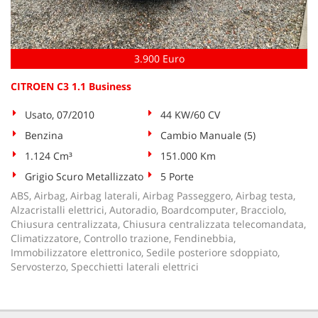
tta
ti
3.900 Euro
mpre
Cookie necessari
litato
CITROEN C3 1.1 Business
Cookie delle preferenze
Usato, 07/2010
44 KW/60 CV
Benzina
Cambio Manuale (5)
Cookie per il miglioramento dell'esperienza utente
1.124 Cm³
151.000 Km
Cookie analitici
Grigio Scuro Metallizzato
5 Porte
ABS, Airbag, Airbag laterali, Airbag Passeggero, Airbag testa,
Cookie di marketing
Alzacristalli elettrici, Autoradio, Boardcomputer, Bracciolo,
Chiusura centralizzata, Chiusura centralizzata telecomandata,
Climatizzatore, Controllo trazione, Fendinebbia,
Immobilizzatore elettronico, Sedile posteriore sdoppiato,
Leggi
Servosterzo, Specchietti laterali elettrici
la
cookie
policy