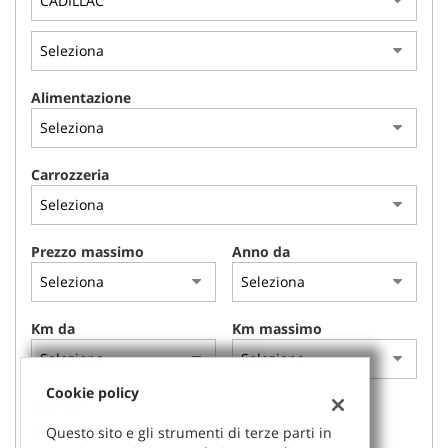
tracciamento
che
adottiamo
per
offrire
Alimentazione
le
funzionalità
e
svolgere
Carrozzeria
le
attività
di
seguito
Prezzo massimo
Anno da
descritte.
Per
ottenere
maggiori
Km da
Km massimo
informazioni
sull'utilità
e
Cookie policy
Cambio
sul
funzionamento
Manuale
Automatico
Questo sito e gli strumenti di terze parti in
di