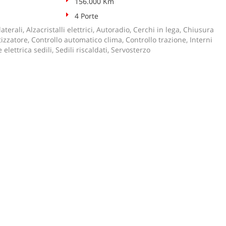
156.000 Km
4 Porte
aterali, Alzacristalli elettrici, Autoradio, Cerchi in lega, Chiusura
tizzatore, Controllo automatico clima, Controllo trazione, Interni
 elettrica sedili, Sedili riscaldati, Servosterzo