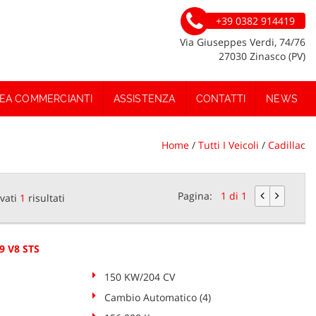
+39 0382 914419
Via Giuseppes Verdi, 74/76
27030 Zinasco (PV)
EA COMMERCIANTI
ASSISTENZA
CONTATTI
NEWS
Home
/
Tutti I Veicoli
/
Cadillac
Pagina:
1 di 1
vati
1
risultati
9 V8 STS
150 KW/204 CV
Cambio Automatico (4)