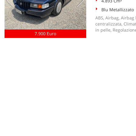
4.893 Cm³
Blu Metallizzato
ABS, Airbag, Airbag l
centralizzata, Clima
in pelle, Regolazione
7.900 Euro