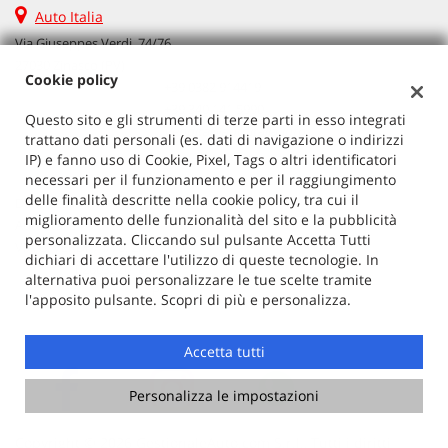
Auto Italia
Via Giuseppes Verdi, 74/76
27030 Zinasco (PV)
Cookie policy
Telefono:
+39 0382 914419
Cellulare:
+39 340 141 5990
Questo sito e gli strumenti di terze parti in esso integrati
Email:
vendita@autoitalia.info
trattano dati personali (es. dati di navigazione o indirizzi
IP) e fanno uso di Cookie, Pixel, Tags o altri identificatori
necessari per il funzionamento e per il raggiungimento
delle finalità descritte nella cookie policy, tra cui il
Dati fiscali:
miglioramento delle funzionalità del sito e la pubblicità
Auto Italia
personalizzata. Cliccando sul pulsante Accetta Tutti
VIA G. VERDI 74/76, ZINASCO
dichiari di accettare l'utilizzo di queste tecnologie. In
C.F/P.IVA:
02603520186
alternativa puoi personalizzare le tue scelte tramite
Registro delle imprese:
PV
l'apposito pulsante. Scopri di più e personalizza.
Accetta tutti
Personalizza le impostazioni
Copyright © 2026 GestionaleAuto.com S.r.l., Tutti i diritti