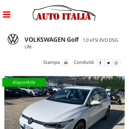
Le
tue
preferenze
di
consenso
VOLKSWAGEN Golf
1.0 eTSI EVO DSG
Il
Life
seguente
pannello
ti
Stampa
Condividi
consente
di
esprimere
disponibile
le
tue
preferenze
di
consenso
alle
tecnologie
di