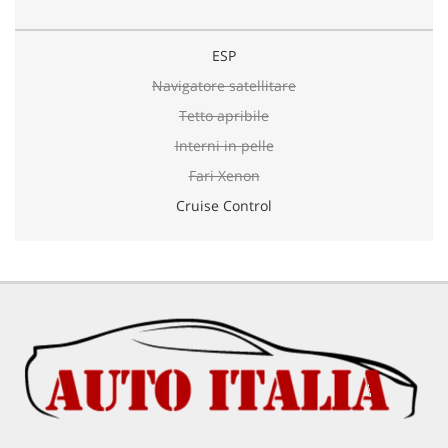
ESP
Navigatore satellitare
Tetto apribile
Interni in pelle
Fari Xenon
Cruise Control