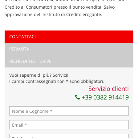
Credito ai Consumatori presso il punto vendita. Salvo
approvazione dell'Instituto di Credito erogante.
CONTATTACI
Ho letto e accetto
l'informativa privacy
*
PERMUTA
Acconsento al trattamento dei miei dati per finalità di
marketing
RICHIEDI TEST DRIVE
Invia la tua richiesta
Vuoi saperne di più? Scrivici!
I campi contrassegnati con * sono obbligatori.
Servizio clienti
+39 0382 914419