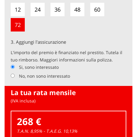
12
24
36
48
60
72
3.
Aggiungi l'assicurazione
L'importo del premio è finanziato nel prestito. Tutela il
tuo rimborso. Maggiori informazioni sulla polizza.
Si, sono interessato
No, non sono interessato
La tua rata mensile
(IVA inclusa)
268 €
T.A.N. 8,95% - T.A.E.G.
10,13
%