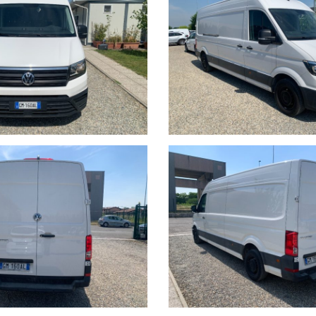
HIAMO CON DOCUMENTI TUTTE LE AUTO NEL SUO STATO D'USO E C
ITORIO EUROPEO.
HETTI ASSICURATIVI INLCUSI .
stano a carico dell’acquirente:
ità di visione e prova su appuntamento.
 previo invio mail oppure contattando i numeri di telefono segnalati s
rsi nelle descrizioni dei veicoli offerti, che non rappresentano pert
i e disponibilità