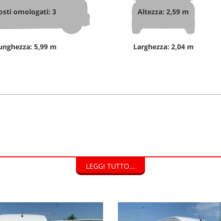
osti omologati: 3
Altezza: 2,59 m
unghezza: 5,99 m
Larghezza: 2,04 m
LEGGI TUTTO...
isto, con pagamento veloce e immediato.
DI FINANZIAMENTO.