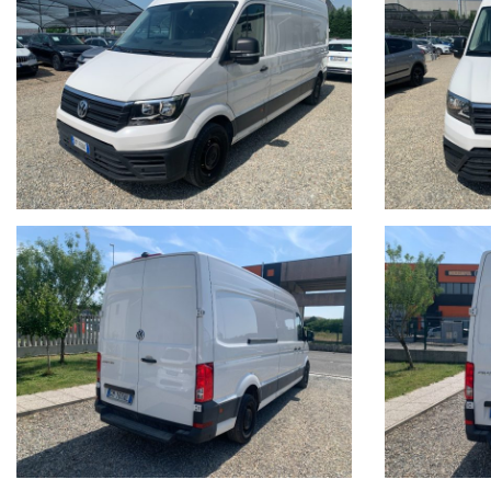
ESPERIENZA VENTENNALE , SERIETA' E COMPETENZA, CERTIFIC
LE GARANZIE RILASCIATE SONO UTILIZZABILI IN TUTTO IL TERR
FINANZIAMENTI PERSONALIZZABILI CON TASSI AGEVOLATI E PACC
Il prezzo indicato del veicolo non include i seguenti costi, che re
•Tagliando di manutenzione ordinaria (se necessario)
•Revisione ministeriale (se in scadenza)
•Eventuali interventi o ripristini meccanici ed estetici non
specificamente indicati nell’annuncio
•Passaggio di proprieta
Il veicolo viene venduto nello stato in cui si trova, con possibil
Si consiglia di verificare la disponibilità effettiva della vettura
Auto Italia si scusa per eventuali imprecisioni dovessero verifica
gradito un contatto telefonico per ottenere conferma su dotazion