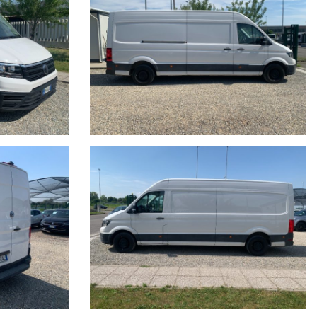
ON IL SUO CHILOMETRAGGIO EFFETTIVO.
ull’annuncio.
anto impegno contrattuale. Per poter offrire il massimo servizio è