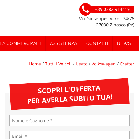
+39 0382 914419
Via Giuseppes Verdi, 74/76
27030 Zinasco (PV)
EA COMMERCIANTI
ASSISTENZA
CONTATTI
NEWS
Home
/
Tutti I Veicoli
/
Usato
/
Volkswagen
/
Crafter
SCOPRI L'OFFERTA
PER AVERLA SUBITO TUA!