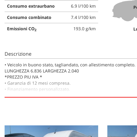
tta
Consumo extraurbano
6.9 l/100 km
ti
P
Consumo combinato
7.4 l/100 km
Emissioni CO
193.0 g/km
L
2
mpre
Cookie necessari
litato
Cookie delle preferenze
Descrizione
Cookie per il miglioramento dell'esperienza utente
•⁠ ⁠Veicolo in buono stato, tagliandato, con allestimento completo.
LUNGHEZZA 6.836 LARGHEZZA 2.040
*PREZZO PIU IVA *
Cookie analitici
•⁠ ⁠Garanzia di 12 mesi compresa.
•⁠ ⁠Finanziamento personalizzato.
Cookie di marketing
•⁠ ⁠Accettiamo permute.
•⁠ ⁠Possibilità di prova su strada.
•⁠ ⁠Acquistiamo la vostra auto in contanti, senza obbligo di acqu
IL PREZZO DELLA VETTURA NON E' VINCOLATO A NESSUN TIPO 
* * *