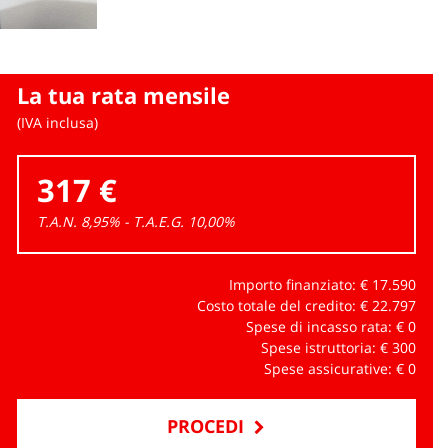
La tua rata mensile
(IVA inclusa)
317 €
T.A.N. 8,95% - T.A.E.G.
10,00
%
Importo finanziato: €
17.590
Costo totale del credito: €
22.797
Spese di incasso rata: €
0
Spese istruttoria: €
300
Spese assicurative: €
0
PROCEDI