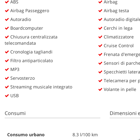
ABS
Airbag
questi
Airbag Passeggero
Airbag testa
strumenti
di
Autoradio
Autoradio digital
tracciamento
Boardcomputer
Cerchi in lega
si
Chiusura centralizzata
Climatizzatore
rimanda
telecomandata
alla
Cruise Control
cookie
Cronologia tagliandi
Frenata d'emergen
policy.
Filtro antiparticolato
Puoi
Sensori di parche
rivedere
MP3
Specchietti lateral
e
Servosterzo
Telecamera per pa
modificare
Streaming musicale integrato
le
Volante in pelle
tue
USB
scelte
in
qualsiasi
Consumi
Dimensioni e
momento.
Consumo urbano
8.3 l/100 km