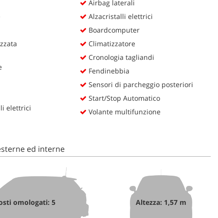
Airbag laterali
e
Alzacristalli elettrici
Boardcomputer
zzata
Climatizzatore
Cronologia tagliandi
e
Fendinebbia
Sensori di parcheggio posteriori
Start/Stop Automatico
i elettrici
Volante multifunzione
sterne ed interne
osti omologati: 5
Altezza: 1,57 m