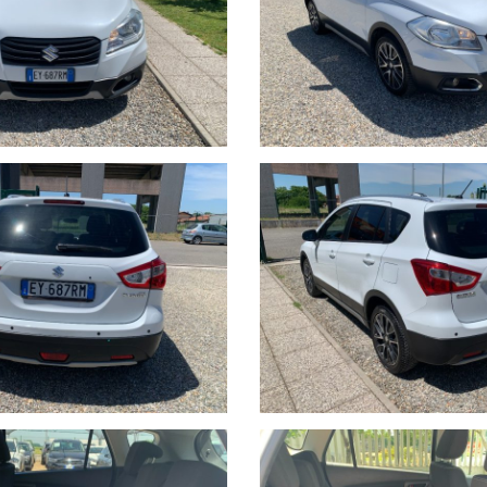
ITORIO EUROPEO.
HETTI ASSICURATIVI INLCUSI .
stano a carico dell’acquirente:
ità di visione e prova su appuntamento.
 previo invio mail oppure contattando i numeri di telefono segnalati s
rsi nelle descrizioni dei veicoli offerti, che non rappresentano pert
i e disponibilità