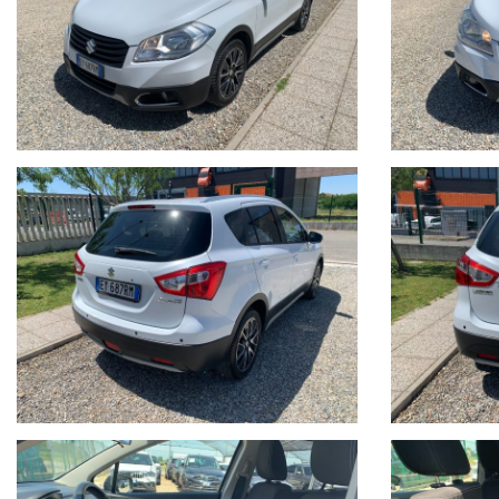
LE GARANZIE RILASCIATE SONO UTILIZZABILI IN TUTTO IL TERR
FINANZIAMENTI PERSONALIZZABILI CON TASSI AGEVOLATI E PACC
Il prezzo indicato del veicolo non include i seguenti costi, che re
•Tagliando di manutenzione ordinaria (se necessario)
•Revisione ministeriale (se in scadenza)
•Eventuali interventi o ripristini meccanici ed estetici non
specificamente indicati nell’annuncio
•Passaggio di proprieta
Il veicolo viene venduto nello stato in cui si trova, con possibil
Si consiglia di verificare la disponibilità effettiva della vettura
Auto Italia si scusa per eventuali imprecisioni dovessero verifica
gradito un contatto telefonico per ottenere conferma su dotazion