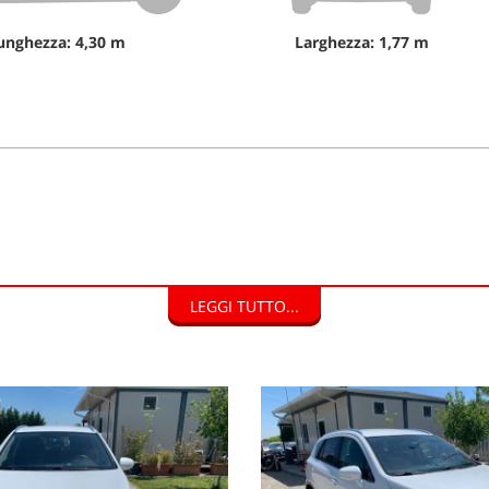
unghezza: 4,30 m
Larghezza: 1,77 m
isto, con pagamento veloce e immediato.
LEGGI TUTTO...
DI FINANZIAMENTO.
HIAMO CON DOCUMENTI TUTTE LE AUTO NEL SUO STATO D'USO E C