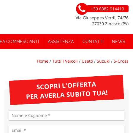
+39 0382 914419
Via Giuseppes Verdi, 74/76
27030 Zinasco (PV)
EA COMMERCIANTI
ASSISTENZA
CONTATTI
NEWS
Home
/
Tutti I Veicoli
/
Usato
/
Suzuki
/
S-Cross
SCOPRI L'OFFERTA
PER AVERLA SUBITO TUA!