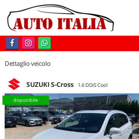
Le
tue
preferenze
di
consenso
Il
seguente
pannello
Dettaglio veicolo
ti
consente
di
SUZUKI S-Cross
1.6 DDiS Cool
esprimere
le
tue
disponibile
preferenze
di
consenso
alle
tecnologie
di