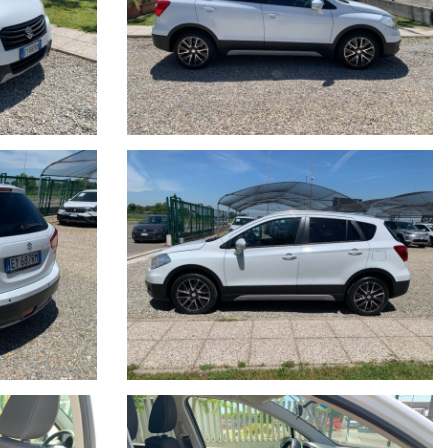
ull’annuncio.
anto impegno contrattuale. Per poter offrire il massimo servizio è