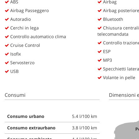
ABS
Airbag
questi
Airbag Passeggero
Airbag posterior
strumenti
di
Autoradio
Bluetooth
tracciamento
Cerchi in lega
Chiusura centrali
si
telecomandata
Controllo automatico clima
rimanda
Controllo trazion
alla
Cruise Control
cookie
ESP
Isofix
policy.
MP3
Puoi
Servosterzo
rivedere
Specchietti lateral
USB
e
Volante in pelle
modificare
le
tue
Consumi
Dimensioni e
scelte
in
qualsiasi
Consumo urbano
5.4 l/100 km
momento.
Consumo extraurbano
3.8 l/100 km
P