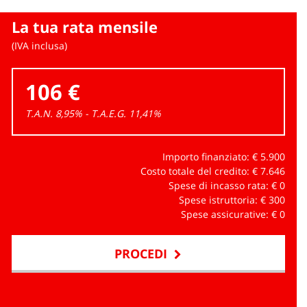
La tua rata mensile
(IVA inclusa)
106 €
T.A.N. 8,95% - T.A.E.G.
11,41
%
Importo finanziato: €
5.900
Costo totale del credito: €
7.646
Spese di incasso rata: €
0
Spese istruttoria: €
300
Spese assicurative: €
0
PROCEDI