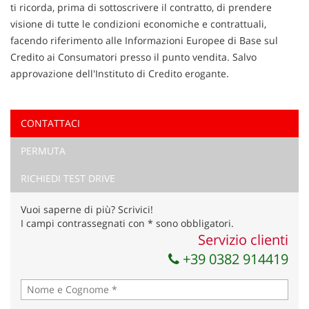
ti ricorda, prima di sottoscrivere il contratto, di prendere
visione di tutte le condizioni economiche e contrattuali,
facendo riferimento alle Informazioni Europee di Base sul
Credito ai Consumatori presso il punto vendita. Salvo
approvazione dell'Instituto di Credito erogante.
CONTATTACI
Ho letto e accetto
l'informativa privacy
*
PERMUTA
Acconsento al trattamento dei miei dati per finalità di
marketing
RICHIEDI TEST DRIVE
Invia la tua richiesta
Vuoi saperne di più? Scrivici!
I campi contrassegnati con * sono obbligatori.
Servizio clienti
+39 0382 914419