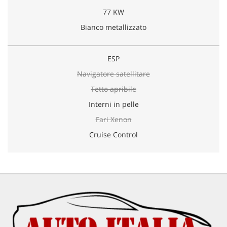
77 KW
Bianco metallizzato
ESP
Navigatore satellitare
Tetto apribile
Interni in pelle
Fari Xenon
Cruise Control