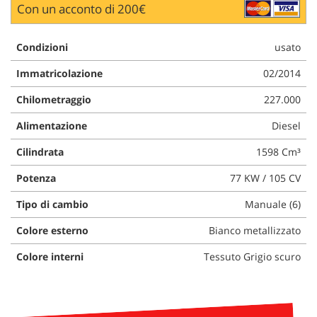
Con un acconto di 200€
questi
strumenti
di
Condizioni
usato
tracciamento
si
Immatricolazione
02/2014
rimanda
alla
Chilometraggio
227.000
cookie
Alimentazione
Diesel
policy.
Puoi
Cilindrata
1598 Cm³
rivedere
e
Potenza
77 KW / 105 CV
modificare
le
Tipo di cambio
Manuale (6)
tue
scelte
Colore esterno
Bianco metallizzato
in
qualsiasi
Colore interni
Tessuto Grigio scuro
momento.