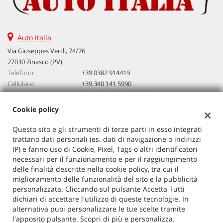
Auto Italia
Via Giuseppes Verdi, 74/76
27030 Zinasco (PV)
Telefono:
+39 0382 914419
Cellulare:
+39 340 141 5990
Email:
vendita@autoitalia.info
Cookie policy
Questo sito e gli strumenti di terze parti in esso integrati
Dati fiscali:
trattano dati personali (es. dati di navigazione o indirizzi
Auto Italia
IP) e fanno uso di Cookie, Pixel, Tags o altri identificatori
VIA G. VERDI 74/76, ZINASCO
necessari per il funzionamento e per il raggiungimento
C.F/P.IVA:
02603520186
delle finalità descritte nella cookie policy, tra cui il
Registro delle imprese:
PV
miglioramento delle funzionalità del sito e la pubblicità
personalizzata. Cliccando sul pulsante Accetta Tutti
dichiari di accettare l'utilizzo di queste tecnologie. In
alternativa puoi personalizzare le tue scelte tramite
l'apposito pulsante. Scopri di più e personalizza.