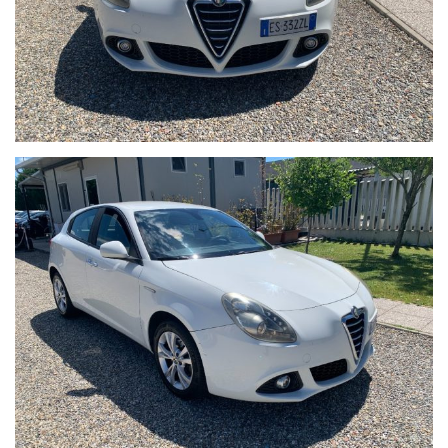
possibilità di visione e prova su appuntamento.
Si consiglia di verificare la disponibilità effettiva della vettura
previo invio mail oppure contattando i numeri di telefono
segnalati sull’annuncio.
Auto Italia si scusa per eventuali imprecisioni dovessero
verificarsi nelle descrizioni dei veicoli offerti, che non
rappresentano pertanto impegno contrattuale. Per poter
offrire il massimo servizio è gradito un contatto telefonico per
ottenere conferma su dotazioni e disponibilità