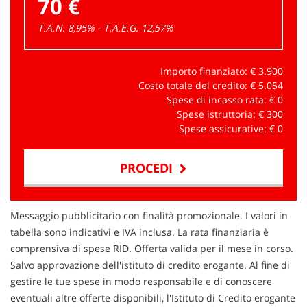
70 €
T.A.N. 8,95% - T.A.E.G.
12,57
%
Importo finanziato: €
3.900
Costo totale del credito: €
5.054
Spese di incasso rata: €
0
Spese istruttoria: €
300
Spese assicurative: €
0
PROCEDI
Contattaci
Messaggio pubblicitario con finalità promozionale. I valori in
tabella sono indicativi e IVA inclusa. La rata finanziaria è
comprensiva di spese RID. Offerta valida per il mese in corso.
Salvo approvazione dell'istituto di credito erogante. Al fine di
gestire le tue spese in modo responsabile e di conoscere
eventuali altre offerte disponibili, l'Istituto di Credito erogante