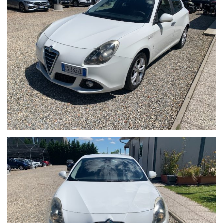
ESPERIENZA VENTENNALE , SERIETA' E COMPETENZA,
CERTIFICHIAMO CON DOCUMENTI TUTTE LE AUTO NEL SUO
STATO D'USO E CON IL SUO CHILOMETRAGGIO EFFETTIVO.
LE GARANZIE RILASCIATE SONO UTILIZZABILI IN TUTTO IL
TERRITORIO EUROPEO.
FINANZIAMENTI PERSONALIZZABILI CON TASSI AGEVOLATI E
PACCHETTI ASSICURATIVI INLCUSI .
Il prezzo indicato del veicolo non include i seguenti costi, che
restano a carico dell’acquirente:
•Tagliando di manutenzione ordinaria (se necessario)
•Revisione ministeriale (se in scadenza)
•Eventuali interventi o ripristini meccanici ed estetici non
specificamente indicati nell’annuncio
•Passaggio di proprieta
Il veicolo viene venduto nello stato in cui si trova, con