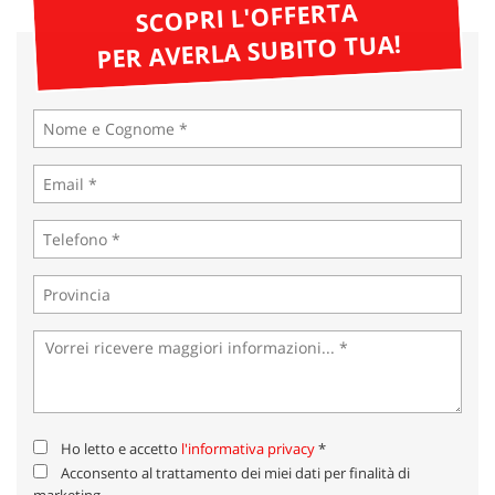
tta
SCOPRI L'OFFERTA
ti
PER AVERLA SUBITO TUA!
mpre
Cookie necessari
litato
Cookie delle preferenze
Cookie per il miglioramento dell'esperienza utente
Cookie analitici
Cookie di marketing
Leggi
la
cookie
Ho letto e accetto
l'informativa privacy
*
policy
Acconsento al trattamento dei miei dati per finalità di
marketing