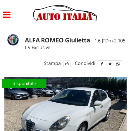
Le
tue
preferenze
di
consenso
ALFA ROMEO Giulietta
1.6 JTDm-2 105
Il
CV Exclusive
seguente
pannello
ti
Stampa
Condividi
consente
di
esprimere
disponibile
le
tue
preferenze
di
consenso
alle
tecnologie
di