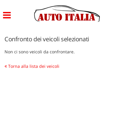
Le
tue
preferenze
di
consenso
Confronto dei veicoli selezionati
Il
Non ci sono veicoli da confrontare.
seguente
pannello
ti
Torna alla lista dei veicoli
consente
di
esprimere
le
tue
preferenze
di
consenso
alle
tecnologie
di