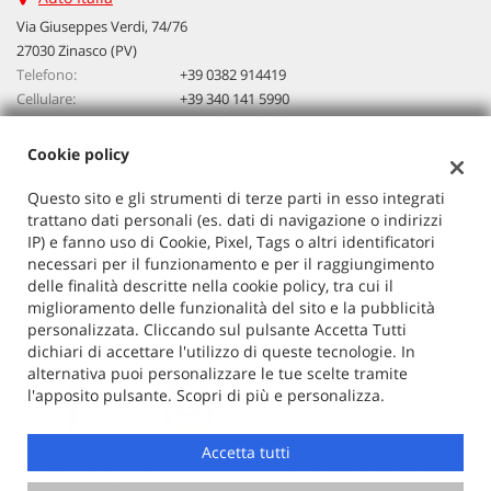
questi
Via Giuseppes Verdi, 74/76
strumenti
27030 Zinasco (PV)
di
Telefono:
+39 0382 914419
tracciamento
Cellulare:
+39 340 141 5990
si
Email:
vendita@autoitalia.info
rimanda
alla
Cookie policy
cookie
policy.
Questo sito e gli strumenti di terze parti in esso integrati
Dati fiscali:
Puoi
trattano dati personali (es. dati di navigazione o indirizzi
Auto Italia
rivedere
IP) e fanno uso di Cookie, Pixel, Tags o altri identificatori
VIA G. VERDI 74/76, ZINASCO
e
necessari per il funzionamento e per il raggiungimento
C.F/P.IVA:
02603520186
modificare
delle finalità descritte nella cookie policy, tra cui il
Registro delle imprese:
PV
le
miglioramento delle funzionalità del sito e la pubblicità
tue
personalizzata. Cliccando sul pulsante Accetta Tutti
scelte
dichiari di accettare l'utilizzo di queste tecnologie. In
in
alternativa puoi personalizzare le tue scelte tramite
qualsiasi
l'apposito pulsante. Scopri di più e personalizza.
momento.
Accetta tutti
Copyright © 2026 GestionaleAuto.com S.r.l., Tutti i diritti
riservati -
Leggi l'informativa sulla privacy
-
Cookie Policy