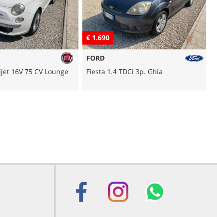
€ 3.490
RENAULT
DCi 3p. Ghia
Clio 1.2 16V 5 porte Live!