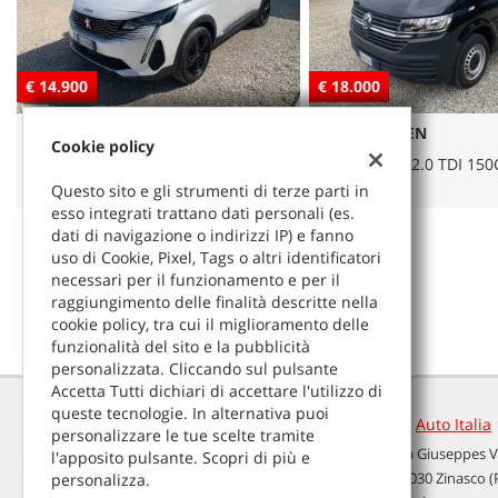
tracciamento
che
adottiamo
per
€ 18.000
€ 12.900
offrire
le
VOLKSWAGEN
SEAT
funzionalità
Cookie policy
e
Transporter 2.0 TDI 150CV DSG PL
Leon 1.4 EcoTSI ACT 150
svolgere
Start/Stop FR
Questo sito e gli strumenti di terze parti in
le
esso integrati trattano dati personali (es.
attività
dati di navigazione o indirizzi IP) e fanno
di
uso di Cookie, Pixel, Tags o altri identificatori
seguito
necessari per il funzionamento e per il
descritte.
raggiungimento delle finalità descritte nella
Per
cookie policy, tra cui il miglioramento delle
ottenere
funzionalità del sito e la pubblicità
maggiori
personalizzata. Cliccando sul pulsante
informazioni
Accetta Tutti dichiari di accettare l'utilizzo di
sull'utilità
queste tecnologie. In alternativa puoi
Auto Italia
e
personalizzare le tue scelte tramite
sul
Via Giuseppes V
l'apposito pulsante. Scopri di più e
Leggi
funzionamento
27030 Zinasco (
personalizza.
la
di