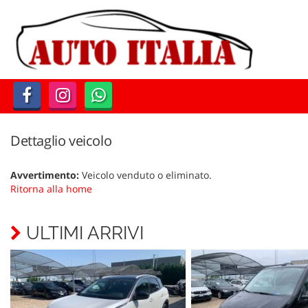
Le
tue
preferenze
di
consenso
Il
seguente
pannello
Dettaglio veicolo
ti
consente
Avvertimento:
Veicolo venduto o eliminato.
di
Ritorna alla home
esprimere
le
tue
ULTIMI ARRIVI
preferenze
di
consenso
alle
tecnologie
di