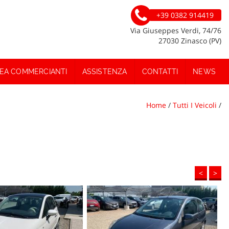
+39 0382 914419
Via Giuseppes Verdi, 74/76
27030 Zinasco (PV)
EA COMMERCIANTI
ASSISTENZA
CONTATTI
NEWS
Home
/
Tutti I Veicoli
/
<
>