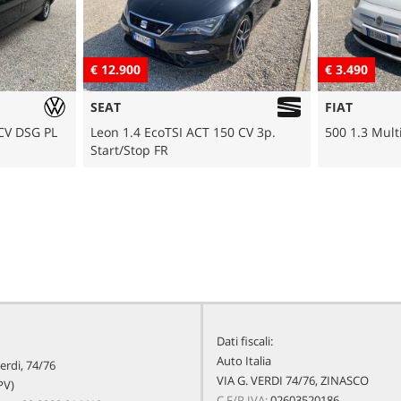
€ 3.490
€ 1.690
FIAT
FORD
 CV 3p.
500 1.3 Multijet 16V 75 CV Lounge
Fiesta 1.4 T
Dati fiscali:
Auto Italia
erdi, 74/76
VIA G. VERDI 74/76, ZINASCO
PV)
C.F/P.IVA:
02603520186